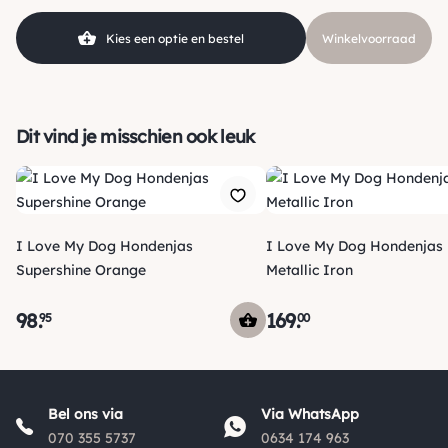
Kies een optie en bestel
Winkelvoorraad
Dit vind je misschien ook leuk
I Love My Dog Hondenjas
I Love My Dog Hondenjas 
Supershine Orange
Metallic Iron
98
.
169
.
95
00
Verzending
Maandag voor 15:00 uur besteld, dezelfde dag verzonden!
Bel ons via
Via WhatsApp
Je ontvangt een track & trace code van ons zodat je je
070 355 5737
0634 174 963
pakketje kan volgen. Voor orders tot € 15.00 zijn de