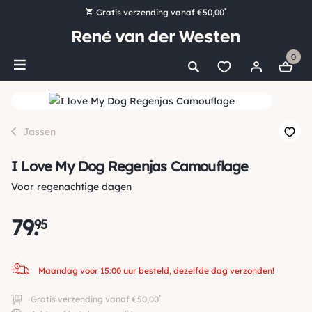
*
Gratis verzending vanaf €50,00
Bestel nu, betaal later met Klarna
0
Ruim 16.000 artikelen op voorraad
Maandag voor 15:00 uur besteld, dezelfde dag verzonden!
Ruim 44 jaar kennis en ervaring
Jassen
I Love My Dog Regenjas Camouflage
Voor regenachtige dagen
79
.
95
Maandag voor 15:00 uur besteld, dezelfde dag verzonden!
*
Gratis verzending vanaf €50,00