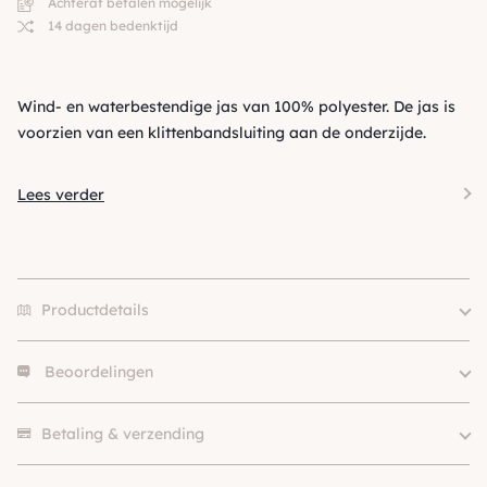
Achteraf betalen mogelijk
14 dagen bedenktijd
Wind- en waterbestendige jas van 100% polyester. De jas is
voorzien van een klittenbandsluiting aan de onderzijde.
Lees verder
Productdetails
Beoordelingen
Size
S/M, S-M
Kleur
Camouflage
Er zijn nog geen beoordelingen.
Merk
I Love My Dog
Betaling & verzending
Soort
Regenjas