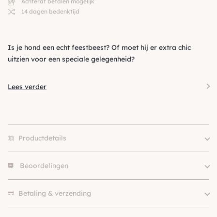
Achteraf betalen mogelijk
14 dagen bedenktijd
Is je hond een echt feestbeest? Of moet hij er extra chic
uitzien voor een speciale gelegenheid?
Lees verder
Productdetails
Beoordelingen
Size
S, L
Kleur
Roze
Er zijn nog geen beoordelingen.
Merk
Kentucky
Betaling & verzending
Soort
Strik