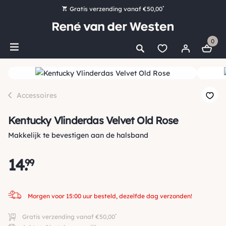
*
Gratis verzending vanaf €50,00
Bestel nu, betaal later met Klarna
0
Ruim 16.000 artikelen op voorraad
Morgen voor 15:00 uur besteld, dezelfde dag verzonden!
Ruim 44 jaar kennis en ervaring
Accessoires
Kentucky Vlinderdas Velvet Old Rose
Makkelijk te bevestigen aan de halsband
14
.
99
Morgen voor 15:00 uur besteld, dezelfde dag verzonden!
*
Gratis verzending vanaf €50,00