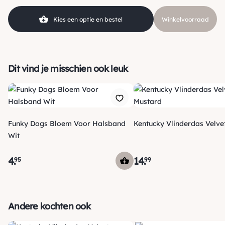
Kies een optie en bestel
Winkelvoorraad
Dit vind je misschien ook leuk
Funky Dogs Bloem Voor Halsband
Kentucky Vlinderdas Velve
Wit
4
.
14
.
95
99
Verzending
Morgen voor 15:00 uur besteld, dezelfde dag verzonden! Je
Andere kochten ook
ontvangt een track & trace code van ons zodat je je pakketje
kan volgen. Voor orders tot € 15.00 zijn de verzendkosten €