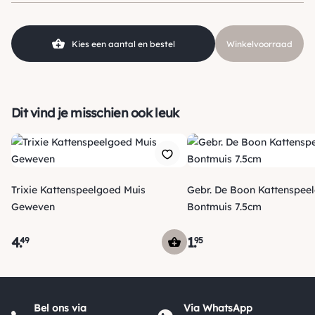
Kies een aantal en bestel
Winkelvoorraad
Dit vind je misschien ook leuk
Trixie Kattenspeelgoed Muis
Gebr. De Boon Kattenspee
Geweven
Bontmuis 7.5cm
4
.
1
.
49
95
Verzending
Maandag voor 15:00 uur besteld, dezelfde dag verzonden!
Bel ons via
Via WhatsApp
Je ontvangt een track & trace code van ons zodat je je