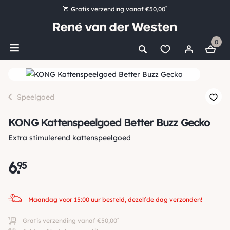
*
Gratis verzending vanaf €50,00
Bestel nu, betaal later met Klarna
0
Ruim 16.000 artikelen op voorraad
Maandag voor 15:00 uur besteld, dezelfde dag verzonden!
Ruim 44 jaar kennis en ervaring
Speelgoed
KONG Kattenspeelgoed Better Buzz Gecko
Extra stimulerend kattenspeelgoed
6
.
95
Maandag voor 15:00 uur besteld, dezelfde dag verzonden!
*
Gratis verzending vanaf €50,00