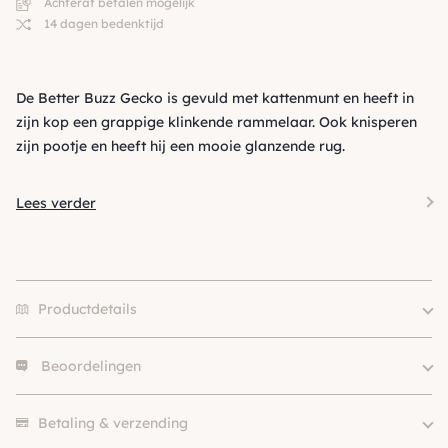
Achteraf betalen mogelijk
14 dagen bedenktijd
De Better Buzz Gecko is gevuld met kattenmunt en heeft in
zijn kop een grappige klinkende rammelaar. Ook knisperen
zijn pootje en heeft hij een mooie glanzende rug.
Lees verder
Productdetails
Beoordelingen
Merk
Kong
SKU
210000015586
Er zijn nog geen beoordelingen.
Betaling & verzending