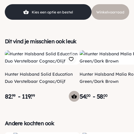
Kies een optie en bestel
Winkelvoorraad
Dit vind je misschien ook leuk
Hunter Halsband Solid Education
Hunter Halsband Malia R
Duo Verstelbaar Cognac/Olijf
Green/Dark Brown
82
.
-
119
.
54
.
-
58
.
99
99
00
00
Verzending
Maandag voor 15:00 uur besteld, dezelfde dag verzonden!
Andere kochten ook
Je ontvangt een track & trace code van ons zodat je je
pakketje kan volgen. Voor orders tot € 15.00 zijn de