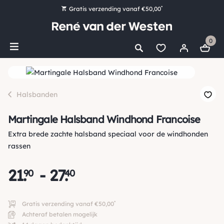
*
Gratis verzending vanaf €50,00
Bestel nu, betaal later met Klarna
0
Ruim 16.000 artikelen op voorraad
Maandag voor 15:00 uur besteld, dezelfde dag verzonden!
Ruim 44 jaar kennis en ervaring
Halsbanden
Martingale Halsband Windhond Francoise
Extra brede zachte halsband speciaal voor de windhonden
rassen
21
.
-
27
.
90
40
*
Gratis verzending vanaf €50,00
Achteraf betalen mogelijk