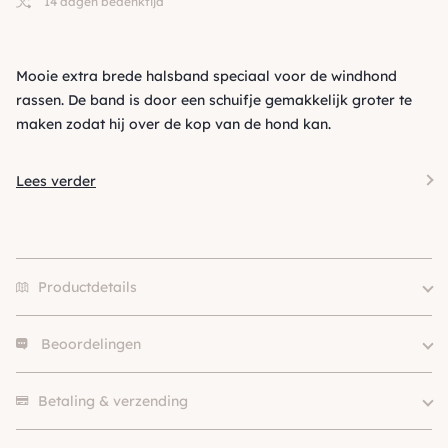
14 dagen bedenktijd
Mooie extra brede halsband speciaal voor de windhond
rassen. De band is door een schuifje gemakkelijk groter te
maken zodat hij over de kop van de hond kan.
Lees verder
Productdetails
Beoordelingen
Kleur
Bruin
Size
L5, M4, M5, Puppy
Er zijn nog geen beoordelingen.
Merk
Martingale
Betaling & verzending
Klein (0 – 10kg), Middel (10 –
Hondgrootte
25kg), Groot (> 25kg )