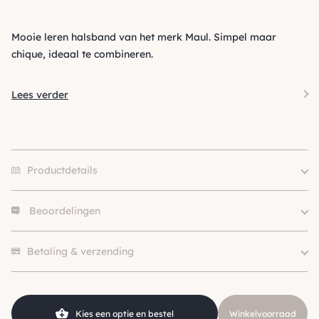
Mooie leren halsband van het merk Maul. Simpel maar
chique, ideaal te combineren.
Lees verder
Productdetails
Beoordelingen
Merk
Maul
Size
55 cm, 65 cm
Er zijn nog geen beoordelingen.
Kleur
Bruin
Betaling & verzending
Materiaal
Leer
Middel (10 – 25kg), Groot (>
Hondgrootte
25kg )
Kies een optie en bestel
Winkelvoorraad