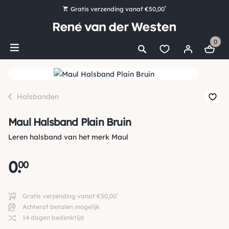
*
Gratis verzending vanaf €50,00
Bestel nu, betaal later met Klarna
0
Ruim 16.000 artikelen op voorraad
Maandag voor 15:00 uur besteld, dezelfde dag verzonden!
Ruim 44 jaar kennis en ervaring
Halsbanden
Maul Halsband Plain Bruin
Leren halsband van het merk Maul
0
.
00
*
Gratis verzending vanaf €50,00
Achteraf betalen mogelijk
14 dagen bedenktijd