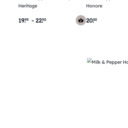
Heritage
Honore
19
.
-
22
.
20
.
95
50
00