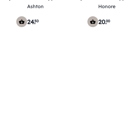
Ashton
Honore
24
.
20
.
50
00