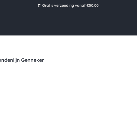
*
Gratis verzending vanaf €50,00
Bestel nu, betaal later met Klarna
Ruim 16.000 artikelen op voorraad
Maandag voor 15:00 uur besteld, dezelfde dag verzonden!
Ruim 44 jaar kennis en ervaring