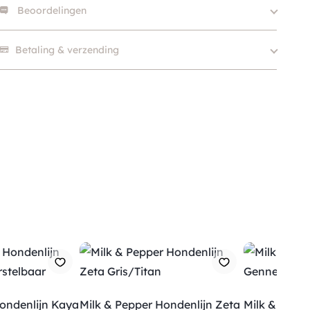
Beoordelingen
Merk
Milk & Pepper
Kleur
Blauw
Er zijn nog geen beoordelingen.
Betaling & verzending
SKU
210000028356
Hondenlijn Kaya
Milk & Pepper Hondenlijn Zeta
Milk & Peppe