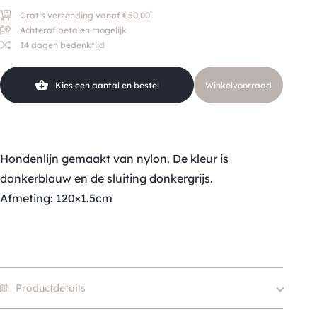
*
Gratis verzending vanaf €50,00
Achteraf betalen mogelijk
Kies je voor afhalen bij een pakketpunt maar wordt
14 dagen bedenktijd
het pakket niet afgehaald? Dan retourneren wij het
aankoopbedrag min de gemaakte verzendkosten.
Kies een aantal en bestel
Winkelvoorraad
Retouren
Is een product dat je besteld hebt niet naar wens?
Dan kan je het product altijd retourneren binnen 14
Hondenlijn gemaakt van nylon. De kleur is
dagen. De retourkosten bedragen € 6.75 en zijn voor
donkerblauw en de sluiting donkergrijs.
eigen rekening. Kies bij het retourneren altijd voor
Afmeting: 120×1.5cm
"alleen huisadres", pakketten die bij een pakketpunt
worden geleverd halen wij niet af.
Productdetails