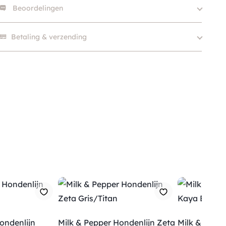
Beoordelingen
Merk
Milk & Pepper
Kleur
Blauw
Er zijn nog geen beoordelingen.
Betaling & verzending
Hondgrootte
Klein (0 – 10kg)
SKU
210000021872
ondenlijn
Milk & Pepper Hondenlijn Zeta
Milk & Pepp