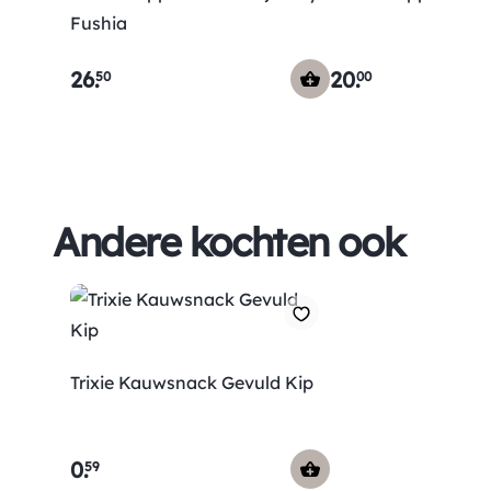
Fushia
26
.
20
.
50
00
Andere kochten ook
Trixie Kauwsnack Gevuld Kip
0
.
59