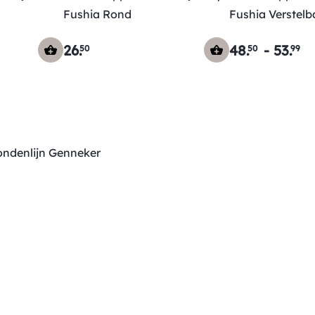
Fushia Rond
Fushia Verstelb
26
.
48
.
-
53
.
50
50
99