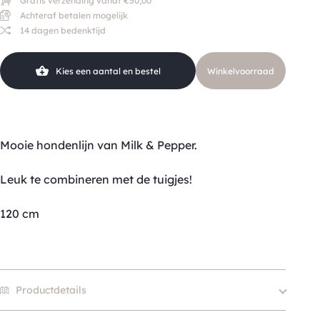
Gratis verzending vanaf €50,00
Achteraf betalen mogelijk
14 dagen bedenktijd
Kies een aantal en bestel
Winkelvoorraad
Mooie hondenlijn van Milk & Pepper.
Leuk te combineren met de tuigjes!
120 cm
Productdetails