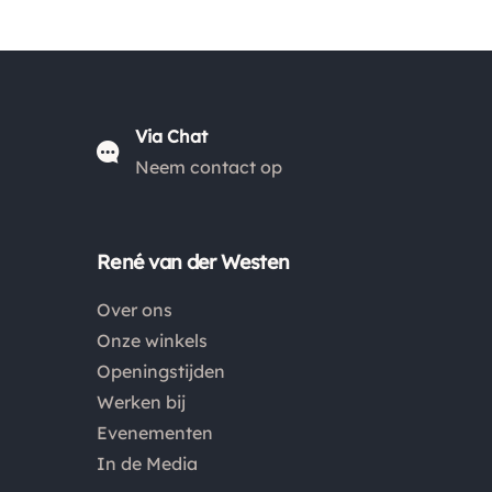
Kies je voor afhalen bij een pakketpunt maar wordt
het pakket niet afgehaald? Dan retourneren wij het
aankoopbedrag min de gemaakte verzendkosten.
Via Chat
Neem contact op
Retouren
Is een product dat je besteld hebt niet naar wens?
Dan kan je het product altijd retourneren binnen 14
René van der Westen
dagen. De retourkosten bedragen € 6.75 en zijn voor
eigen rekening. Kies bij het retourneren altijd voor
Over ons
"alleen huisadres", pakketten die bij een pakketpunt
Onze winkels
worden geleverd halen wij niet af.
Openingstijden
Werken bij
Evenementen
In de Media