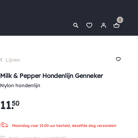
0
Lijnen
Milk & Pepper Hondenlijn Genneker
Nylon hondenlijn
11
.
50
Maandag voor 15:00 uur besteld, dezelfde dag verzonden!
*