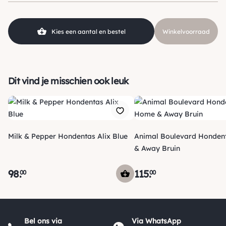
SKU
210000025177
Kies een aantal en bestel
Winkelvoorraad
Dit vind je misschien ook leuk
Milk & Pepper Hondentas Alix Blue
Animal Boulevard Honde
& Away Bruin
98
.
115
.
00
00
Verzending
Morgen voor 15:00 uur besteld, dezelfde dag verzonden! Je
Bel ons via
Via WhatsApp
ontvangt een track & trace code van ons zodat je je pakketje