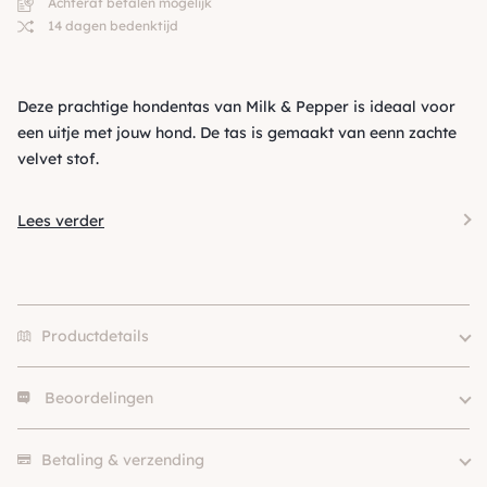
Achteraf betalen mogelijk
14 dagen bedenktijd
Deze prachtige hondentas van Milk & Pepper is ideaal voor
een uitje met jouw hond. De tas is gemaakt van eenn zachte
velvet stof.
Lees verder
Productdetails
Beoordelingen
Merk
Milk & Pepper
Kleur
Blauw
Er zijn nog geen beoordelingen.
Soort
Schoudertas
Betaling & verzending
Hondgrootte
Klein (0 – 10kg)