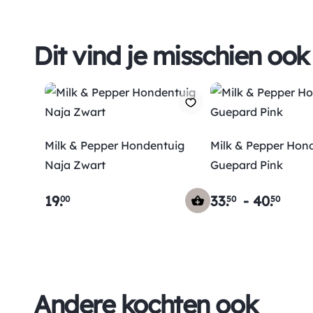
Dit vind je misschien ook
Milk & Pepper Hondentuig
Milk & Pepper Hon
Naja Zwart
Guepard Pink
19
.
33
.
-
40
.
00
50
50
Andere kochten ook