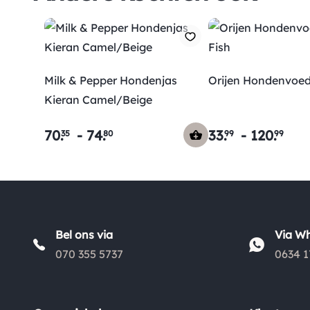
Milk & Pepper Hondenjas
Orijen Hondenvoedi
Kieran Camel/Beige
70
.
-
74
.
33
.
-
120
.
35
80
99
99
Bel ons via
Via W
070 355 5737
0634 1