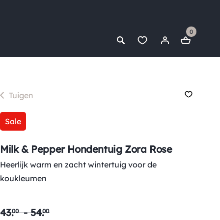
0
Tuigen
Sale
Milk & Pepper Hondentuig Zora Rose
Heerlijk warm en zacht wintertuig voor de
koukleumen
43
.
-
54
.
00
00