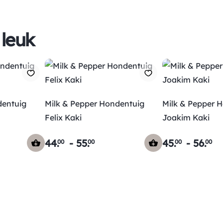
 leuk
dentuig
Milk & Pepper Hondentuig
Milk & Pepper 
Felix Kaki
Joakim Kaki
44
.
-
55
.
45
.
-
56
.
00
00
00
00