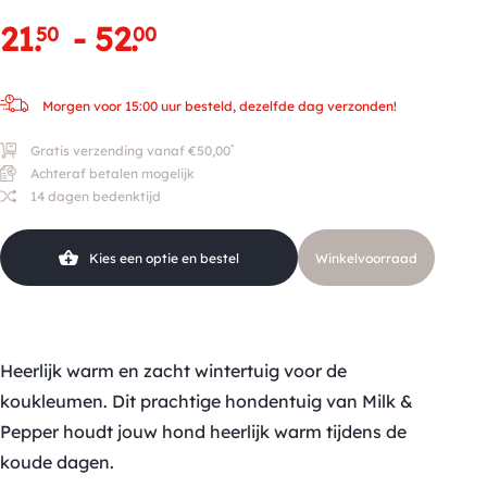
21
.
-
52
.
50
00
Morgen voor 15:00 uur besteld, dezelfde dag verzonden!
*
Gratis verzending vanaf €50,00
Achteraf betalen mogelijk
14 dagen bedenktijd
Kies een optie en bestel
Winkelvoorraad
Heerlijk warm en zacht wintertuig voor de
koukleumen. Dit prachtige hondentuig van Milk &
Pepper houdt jouw hond heerlijk warm tijdens de
koude dagen.