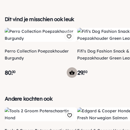
Dit vind je misschien ook leuk
Perro Collection Poepzakhouder
Fifi's Dog Fashion Snack &
Burgundy
Poepzakhouder Green Lea
80
.
29
.
00
50
Verzending
Maandag voor 15:00 uur besteld, dezelfde dag verzonden!
Andere kochten ook
Je ontvangt een track & trace code van ons zodat je je
pakketje kan volgen. Voor orders tot € 15.00 zijn de
*
verzendkosten € 5.95, daarna € 3.95
en gratis vanaf €
*
50.00
.