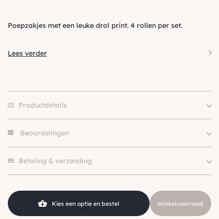
Poepzakjes met een leuke drol print. 4 rollen per set.
Lees verder
Productdetails
Beoordelingen
type
4, 8
Kleur
Zwart
Er zijn nog geen beoordelingen.
Betaling & verzending
Kies een optie en bestel
Winkelvoorraad