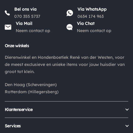
niet af.
Bel ons via
Via WhatsApp
070 355 5737
0634 174 963
Via Mail
Via Chat
Neem contact op
Neem contact op
Onze winkels
Dierenwinkel en Hondenboetiek René van der Westen, voor
de meest exclusieve en unieke items voor jouw huisdier van
groot tot klein.
Den Haag (Scheveningen)
Rotterdam (Hillegersberg)
Klantenservice
Bestellen
Verzenden & bezorgen
Services
Retour aanmelden
Garantie