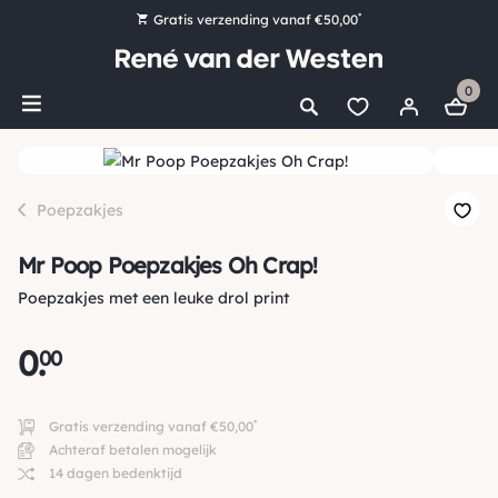
*
Gratis verzending vanaf €50,00
Bestel nu, betaal later met Klarna
0
Ruim 16.000 artikelen op voorraad
Maandag voor 15:00 uur besteld, dezelfde dag verzonden!
Ruim 44 jaar kennis en ervaring
Poepzakjes
Mr Poop Poepzakjes Oh Crap!
Poepzakjes met een leuke drol print
0
.
00
*
Gratis verzending vanaf €50,00
Achteraf betalen mogelijk
14 dagen bedenktijd