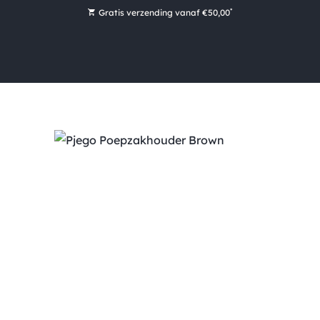
*
Gratis verzending vanaf €50,00
Bestel nu, betaal later met Klarna
Ruim 16.000 artikelen op voorraad
Voor 15:00 uur besteld, vandaag nog verzonden!
Ruim 44 jaar kennis en ervaring