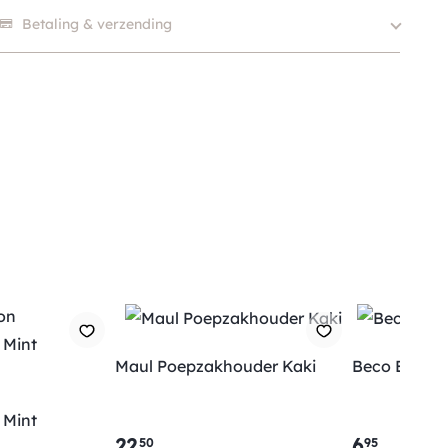
Er zijn nog geen beoordelingen.
Betaling & verzending
Maul Poepzakhouder Kaki
Beco Bags P
n
 Mint
22
.
6
.
50
95
Verzending