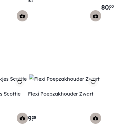
80
.
00
s Scottie
Flexi Poepzakhouder Zwart
9
.
25