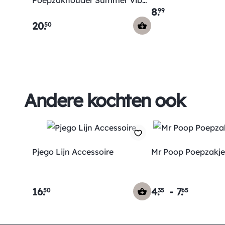
Poepzakhouder Summer Vibes
8
.
99
Ochre Gold
20
.
50
Andere kochten ook
Pjego Lijn Accessoire
Mr Poop Poepzakje
16
.
4
.
-
7
.
50
35
65