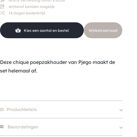
Gratis verzending vanaf €50,00
Achteraf betalen mogelijk
14 dagen bedenktijd
Kies een aantal en bestel
Winkelvoorraad
Deze chique poepzakhouder van Pjego maakt de
set helemaal af.
Productdetails
Beoordelingen