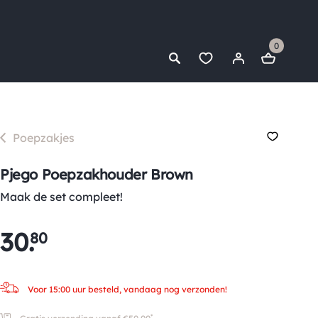
0
Poepzakjes
Pjego Poepzakhouder Brown
Maak de set compleet!
30
.
80
Voor 15:00 uur besteld, vandaag nog verzonden!
*