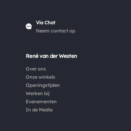
het pakket niet afgehaald? Dan retourneren wij het
aankoopbedrag min de gemaakte verzendkosten.
Via Chat
Neem contact op
Retouren
Is een product dat je besteld hebt niet naar wens?
Dan kan je het product altijd retourneren binnen 14
René van der Westen
dagen. De retourkosten bedragen € 6.75 en zijn voor
eigen rekening. Kies bij het retourneren altijd voor
Over ons
"alleen huisadres", pakketten die bij een pakketpunt
Onze winkels
worden geleverd halen wij niet af.
Openingstijden
Werken bij
Evenementen
In de Media