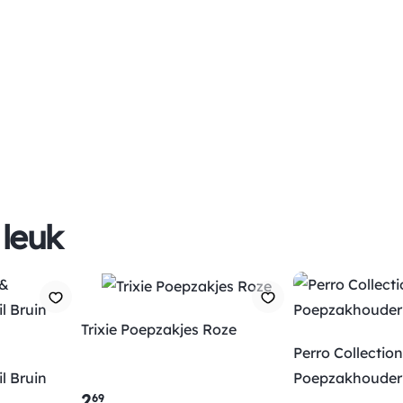
 leuk
Trixie Poepzakjes Roze
Perro Collectio
l Bruin
Poepzakhouder
2
.
69