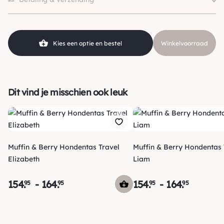
Hondgrootte
Klein (0 – 10kg)
Soort
Reistas
Kies een optie en bestel
Winkelvoorraad
Dit vind je misschien ook leuk
Muffin & Berry Hondentas Travel
Muffin & Berry Hondentas 
Elizabeth
Liam
154
.
-
164
.
154
.
-
164
.
95
95
95
95
Verzending
Morgen voor 15:00 uur besteld, dezelfde dag verzonden! Je