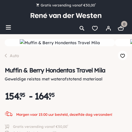
*
Gratis verzending vanaf €50,00
Bestel nu, betaal later met Klarna
0
Ruim 16.000 artikelen op voorraad
Morgen voor 15:00 uur besteld, dezelfde dag verzonden!
Ruim 44 jaar kennis en ervaring
Auto
Muffin & Berry Hondentas Travel Mila
Geweldige reistas met waterafstotend materiaal
154
.
-
164
.
95
95
Morgen voor 15:00 uur besteld, dezelfde dag verzonden!
*
Gratis verzending vanaf €50,00