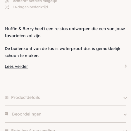
Achteraf betalen mogelijk
14 dagen bedenktijd
Muffin & Berry heeft een reistas ontworpen die een van jouw
favorieten zal zijn.
De buitenkant van de tas is waterproof dus is gemakkelijk
schoon te maken.
Lees verder
Productdetails
Beoordelingen
Merk
Muffin & Berry
Size
M, L
Er zijn nog geen beoordelingen.
Kleur
Beige / Taupe
Betaling & verzending