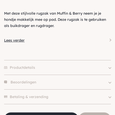
Met deze stijlvolle rugzak van Muffin & Berry neem je je
hondje makkelijk mee op pad. Deze rugzak is te gebruiken
als buikdrager en rugdrager.
Lees verder
Productdetails
Beoordelingen
Size
S, M
Merk
Muffin & Berry
Er zijn nog geen beoordelingen.
Soort
Rugtas
Betaling & verzending
Kleur
Zwart
Hondgrootte
Klein (0 – 10kg)