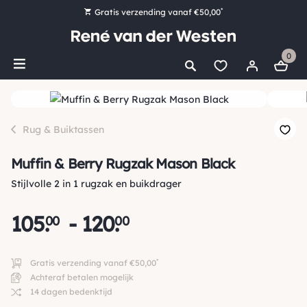
*
Gratis verzending vanaf €50,00
Bestel nu, betaal later met Klarna
0
Ruim 16.000 artikelen op voorraad
Maandag voor 15:00 uur besteld, dezelfde dag verzonden!
Ruim 44 jaar kennis en ervaring
Rug & Buiktassen
Muffin & Berry Rugzak Mason Black
Stijlvolle 2 in 1 rugzak en buikdrager
105
.
-
120
.
00
00
*
Gratis verzending vanaf €50,00
Achteraf betalen mogelijk
14 dagen bedenktijd