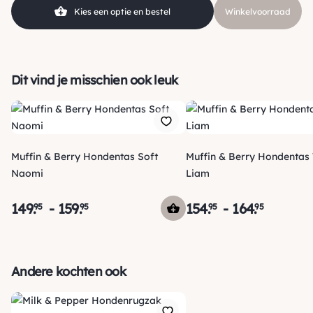
Kies een optie en bestel
Winkelvoorraad
Dit vind je misschien ook leuk
Muffin & Berry Hondentas Soft
Muffin & Berry Hondentas 
Naomi
Liam
149
.
-
159
.
154
.
-
164
.
95
95
95
95
Verzending
Maandag voor 15:00 uur besteld, dezelfde dag verzonden!
Andere kochten ook
Je ontvangt een track & trace code van ons zodat je je
pakketje kan volgen. Voor orders tot € 15.00 zijn de
*
verzendkosten € 5.95, daarna € 3.95
en gratis vanaf €