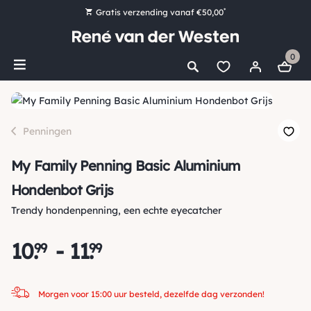
*
Gratis verzending vanaf €50,00
Bestel nu, betaal later met Klarna
0
Ruim 16.000 artikelen op voorraad
Morgen voor 15:00 uur besteld, dezelfde dag verzonden!
Ruim 44 jaar kennis en ervaring
Penningen
My Family Penning Basic Aluminium
Hondenbot Grijs
Trendy hondenpenning, een echte eyecatcher
10
.
-
11
.
99
99
Morgen voor 15:00 uur besteld, dezelfde dag verzonden!