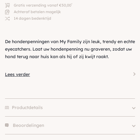
*
Gratis verzending vanaf €50,00
Achteraf betalen mogelijk
14 dagen bedenktijd
De hondenpenningen van My Family zijn leuk, trendy en echte
eyecatchers. Laat uw hondenpenning nu graveren, zodat uw
hond terug naar huis kan als hij of zij kwijt raakt.
Lees verder
Productdetails
Beoordelingen
type
Klein, Groot, S, L
Merk
My Family
Er zijn nog geen beoordelingen.