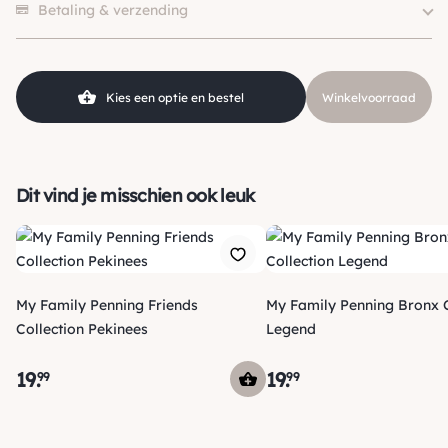
Klein (0 – 10kg), Middel (10 –
Betaling & verzending
Hondgrootte
25kg), Groot (> 25kg )
Kleur
Grijs / Zilver
Kies een optie en bestel
Winkelvoorraad
Dit vind je misschien ook leuk
My Family Penning Friends
My Family Penning Bronx C
Collection Pekinees
Legend
19
.
19
.
99
99
Verzending