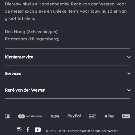
Dierenwinkel en Hondenboetiek René van der Westen, voor
het product altijd retourneren binnen 14 dagen. De
de meest exclusieve en unieke items voor jouw huisdier van
retourkosten bedragen € 6.75 en zijn voor eigen rekening.
groot tot klein.
Kies bij het retourneren altijd voor "alleen huisadres",
pakketten die bij een pakketpunt worden geleverd halen wij
Den Haag (Scheveningen)
niet af.
Rotterdam (Hillegersberg)
Klantenservice
Bestellen
Verzenden & bezorgen
Services
Retour aanmelden
Garantie
Veelgestelde vragen
Orders Europe
René van der Westen
Status bestelling
Algemene voorwaarden
Over ons
Mijn account
Privacy Policy
Onze winkels
Cookies
Openingstijden
Werken bij
Evenementen
© 1982 - 2026 Dierenwinkel René van der Westen
In de Media