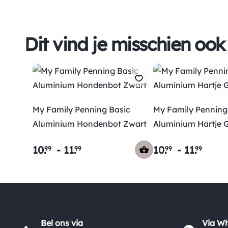
Dit vind je misschien ook
My Family Penning Basic
My Family Penning
Aluminium Hondenbot Zwart
Aluminium Hartje 
10
.
-
11
.
10
.
-
11
.
99
99
99
99
Bel ons via
Via W