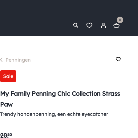
0
Penningen
Sale
My Family Penning Chic Collection Strass
Paw
Trendy hondenpenning, een echte eyecatcher
20
.
90