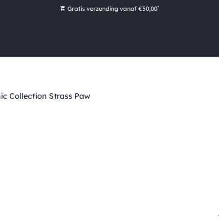
*
Gratis verzending vanaf €50,00
Bestel nu, betaal later met Klarna
Ruim 16.000 artikelen op voorraad
Maandag voor 15:00 uur besteld, dezelfde dag verzonden!
Ruim 44 jaar kennis en ervaring