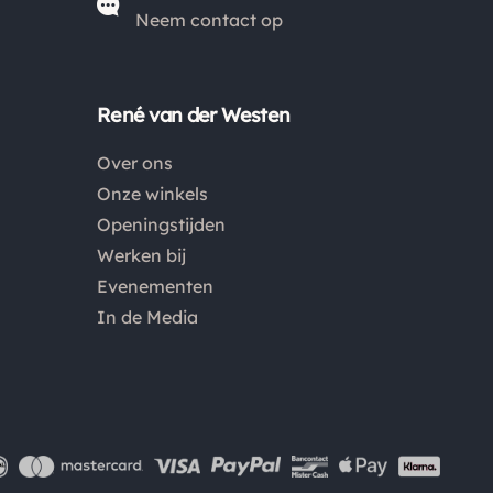
*
De verzendkosten naar België en de rest van
Neem contact op
Europa wijken af van de verzendkosten binnen
Nederland. Bestellingen onder de €50,00 zijn voor
België €6,95 en boven de €50,00 zijn de
René van der Westen
verzendkosten €3,95. De pakketten naar België
Over ons
worden aangetekend en verzekerd verstuurd. Voor
Onze winkels
de verzendkosten buiten Nederland en België
Openingstijden
verwijzen wij je graag door naar "
Orders Europe
".
Werken bij
Evenementen
Kies je voor afhalen bij een pakketpunt maar wordt
In de Media
het pakket niet afgehaald? Dan retourneren wij het
aankoopbedrag min de gemaakte verzendkosten.
Retouren
Is een product dat je besteld hebt niet naar wens?
Dan kan je het product altijd retourneren binnen 14