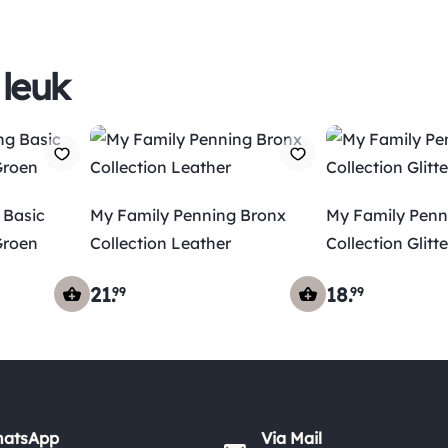
 leuk
 Basic
My Family Penning Bronx
My Family Penn
Groen
Collection Leather
Collection Glitt
21
.
18
.
99
99
hatsApp
Via Mail