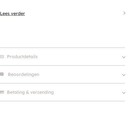
Lees verder
Productdetails
Beoordelingen
color
Zwart, Blauw, Wit, Zilver
Merk
My Family
Er zijn nog geen beoordelingen.
Betaling & verzending
Klein (0 – 10kg), Middel
Hondgrootte
(10 – 25kg), Groot (> 25kg
)
Kleur
Wit, Blauw, Zwart