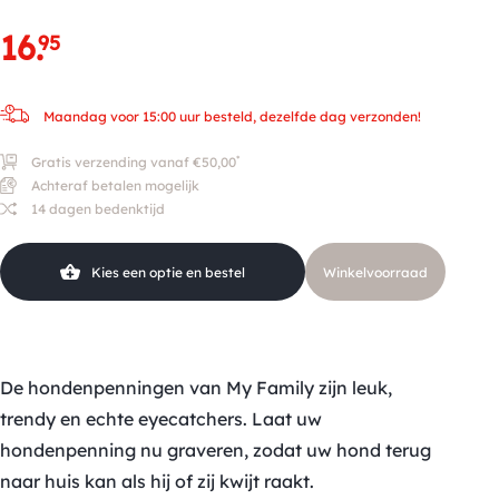
16
.
95
Maandag voor 15:00 uur besteld, dezelfde dag verzonden!
*
Gratis verzending vanaf €50,00
Achteraf betalen mogelijk
14 dagen bedenktijd
Kies een optie en bestel
Winkelvoorraad
De hondenpenningen van My Family zijn leuk,
trendy en echte eyecatchers. Laat uw
hondenpenning nu graveren, zodat uw hond terug
naar huis kan als hij of zij kwijt raakt.