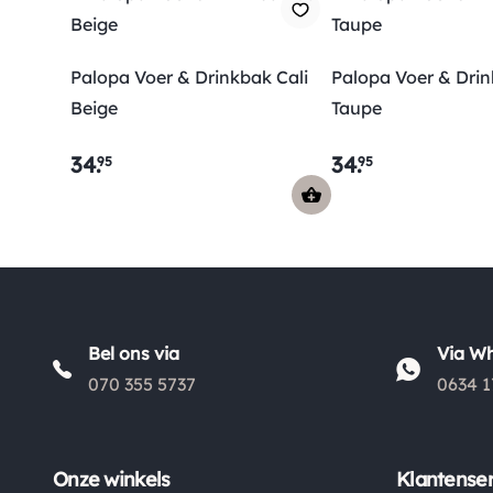
Palopa Voer & Drinkbak Cali
Palopa Voer & Drin
Beige
Taupe
34
.
34
.
95
95
Bel ons via
Via W
070 355 5737
0634 1
Onze winkels
Klantenser