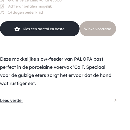
Gratis verzending vanaf €50,00
Achteraf betalen mogelijk
14 dagen bedenktijd
Kies een aantal en bestel
Winkelvoorraad
Deze makkelijke slow-feeder van PALOPA past
perfect in de porcelaine voervak ‘Cali’. Speciaal
voor de gulzige eters zorgt het ervoor dat de hond
wat rustiger eet.
Lees verder