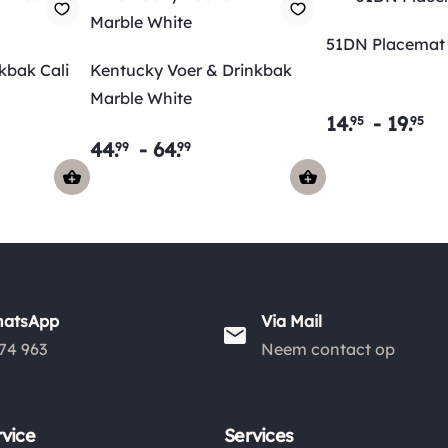
51DN Placemat S
kbak Cali
Kentucky Voer & Drinkbak
Marble White
14
.
-
19
.
95
95
44
.
-
64
.
99
99
hatsApp
Via Mail
74 963
Neem contact op
vice
Services