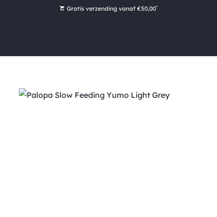
*
Gratis verzending vanaf €50,00
Bestel nu, betaal later met Klarna
Ruim 16.000 artikelen op voorraad
Maandag voor 15:00 uur besteld, dezelfde dag verzonden!
Ruim 44 jaar kennis en ervaring