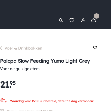
0
Voer & Drinkbakken
Palopa Slow Feeding Yumo Light Grey
Voor de gulzige eters
21
.
95
Maandag voor 15:00 uur besteld, dezelfde dag verzonden!
*