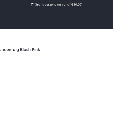
*
Gratis verzending vanaf €50,00
Bestel nu, betaal later met Klarna
Ruim 16.000 artikelen op voorraad
Voor 15:00 uur besteld, vandaag nog verzonden!
Ruim 44 jaar kennis en ervaring