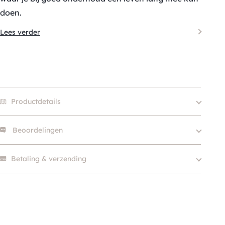
doen.
Lees verder
Productdetails
Beoordelingen
XXS, XS, S – 1.5cm, S –
Size
2.0cm, M, L, XL
Er zijn nog geen beoordelingen.
Betaling & verzending
Hondgrootte
Klein (0 – 10kg)
Kleur
Roze
Merk
Perro Collection
Materiaal
Leer
Soort
Step in