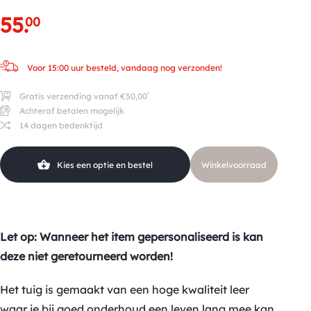
55
.
00
Voor 15:00 uur besteld, vandaag nog verzonden!
*
Gratis verzending vanaf €50,00
Achteraf betalen mogelijk
14 dagen bedenktijd
Kies een optie en bestel
Winkelvoorraad
Let op: Wanneer het item gepersonaliseerd is kan
deze niet geretourneerd worden!
Het tuig is gemaakt van een hoge kwaliteit leer
waar je bij goed onderhoud een leven lang mee kan