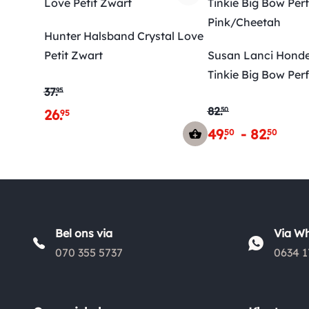
Hunter Halsband Crystal Love
Petit Zwart
Susan Lanci Honde
Tinkie Big Bow Per
37
.
95
Pink/Cheetah
82
.
50
26
.
95
49
.
-
82
.
50
50
Bel ons via
Via W
070 355 5737
0634 1