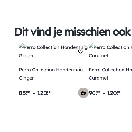
Dit vind je misschien ook
Perro Collection Hondentuig
Perro Collection H
Ginger
Caramel
85
.
-
120
.
90
.
-
120
.
00
00
00
00