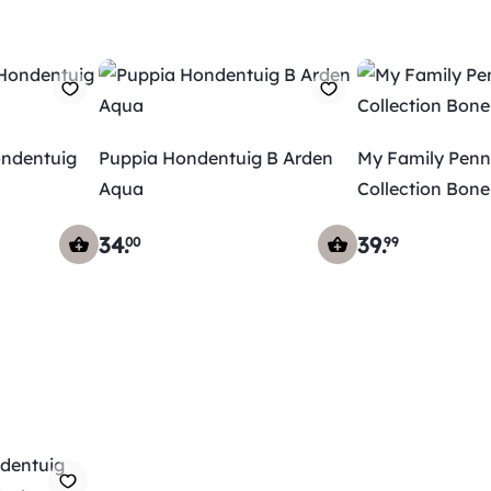
ondentuig
Puppia Hondentuig B Arden
My Family Penn
Aqua
Collection Bone
34
.
39
.
00
99