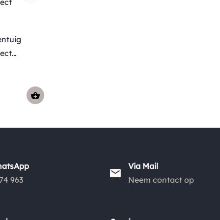
ntuig
fect
hatsApp
Via Mail
74 963
Neem contact op