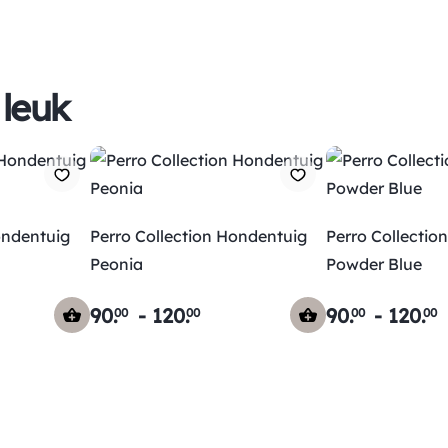
 leuk
ondentuig
Perro Collection Hondentuig
Perro Collectio
Peonia
Powder Blue
90
.
-
120
.
90
.
-
120
.
00
00
00
00