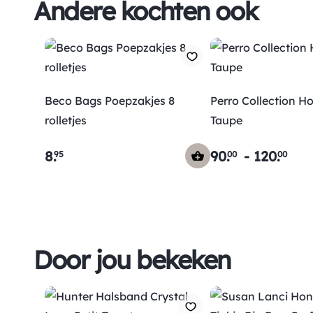
Andere kochten ook
Beco Bags Poepzakjes 8
Perro Collection H
rolletjes
Taupe
8
.
90
.
-
120
.
95
00
00
Door jou bekeken