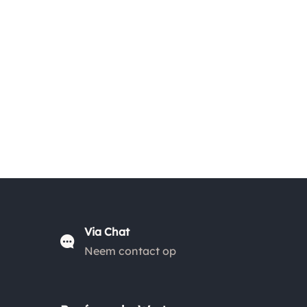
Dan kan je het product altijd retourneren binnen 14
dagen. De retourkosten bedragen € 6.75 en zijn voor
eigen rekening. Kies bij het retourneren altijd voor
"alleen huisadres", pakketten die bij een pakketpunt
worden geleverd halen wij niet af.
Via Chat
Neem contact op