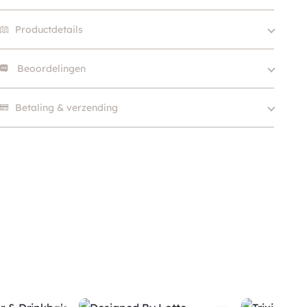
Productdetails
Beoordelingen
Size
S, M
Merk
Pet Joy
Er zijn nog geen beoordelingen.
Betaling & verzending
Kleur
Zwart