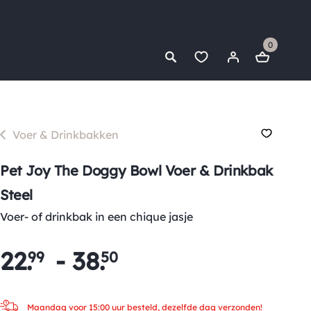
0
Voer & Drinkbakken
Pet Joy The Doggy Bowl Voer & Drinkbak
Steel
Voer- of drinkbak in een chique jasje
22
.
-
38
.
99
50
Maandag voor 15:00 uur besteld, dezelfde dag verzonden!