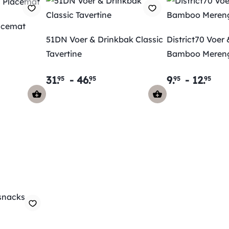
lacemat
51DN Voer & Drinkbak Classic
District70 Voer
Tavertine
Bamboo Meren
31
.
-
46
.
9
.
-
12
.
95
95
95
95