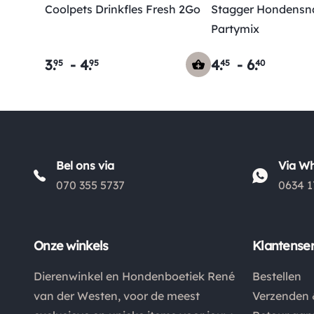
Coolpets Drinkfles Fresh 2Go
Stagger Hondensn
Partymix
3
.
-
4
.
4
.
-
6
.
95
95
45
40
Bel ons via
Via W
070 355 5737
0634 1
Onze winkels
Klantenser
Dierenwinkel en Hondenboetiek René
Bestellen
van der Westen, voor de meest
Verzenden 