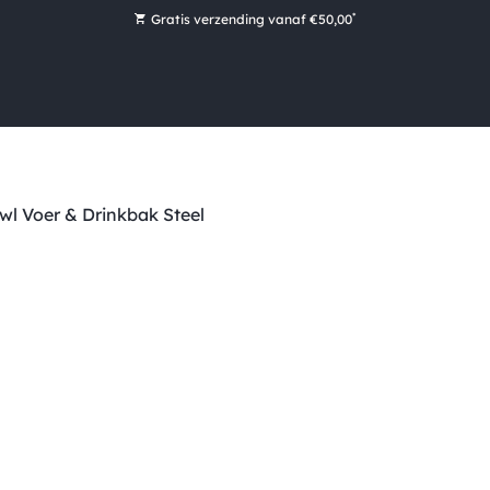
*
Gratis verzending vanaf €50,00
Bestel nu, betaal later met Klarna
Ruim 16.000 artikelen op voorraad
Maandag voor 15:00 uur besteld, dezelfde dag verzonden!
Ruim 44 jaar kennis en ervaring