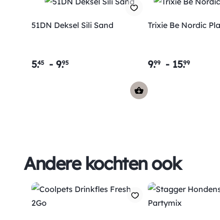
51DN Deksel Sili Sand
Trixie Be Nordic P
5
.
-
9
.
9
.
-
15
.
45
95
99
99
Andere kochten ook