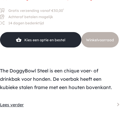
*
Gratis verzending vanaf €50,00
Achteraf betalen mogelijk
14 dagen bedenktijd
Kies een optie en bestel
Winkelvoorraad
The DoggyBowl Steel is een chique voer- of
drinkbak voor honden. De voerbak heeft een
kubieke stalen frame met een houten bovenkant.
Lees verder