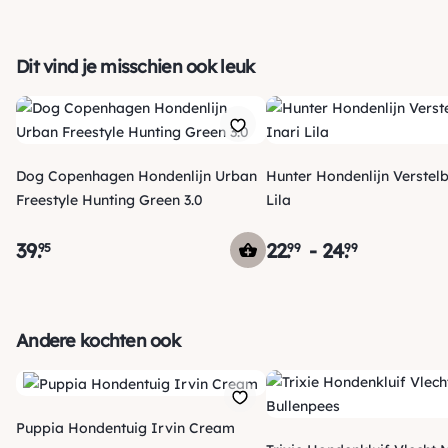
Dit vind je misschien ook leuk
Dog Copenhagen Hondenlijn Urban
Hunter Hondenlijn Verstelb
Freestyle Hunting Green 3.0
Lila
39
.
22
.
-
24
.
95
99
99
Verzending
Voor 15:00 uur besteld, vandaag nog verzonden! Je ontvangt
Andere kochten ook
een track & trace code van ons zodat je je pakketje kan
volgen. Voor orders tot € 15.00 zijn de verzendkosten € 5.95,
*
*
daarna € 3.95
en gratis vanaf € 50.00
.
Puppia Hondentuig Irvin Cream
*
De verzendkosten naar België en de rest van Europa wijken