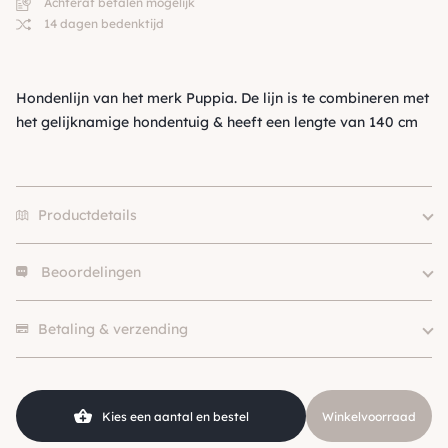
Achteraf betalen mogelijk
14 dagen bedenktijd
Hondenlijn van het merk Puppia. De lijn is te combineren met
het gelijknamige hondentuig & heeft een lengte van 140 cm
Productdetails
Beoordelingen
Merk
Puppia
Kleur
Beige / Taupe, Wit
Er zijn nog geen beoordelingen.
SKU
210000028225
Betaling & verzending
Kies een aantal en bestel
Winkelvoorraad