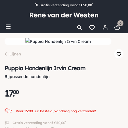
*
Gratis verzending vanaf €50,00
Bestel nu, betaal later met Klarna
0
Ruim 16.000 artikelen op voorraad
Voor 15:00 uur besteld, vandaag nog verzonden!
Ruim 44 jaar kennis en ervaring
Lijnen
Puppia Hondenlijn Irvin Cream
Bijpassende hondenlijn
17
.
00
Voor 15:00 uur besteld, vandaag nog verzonden!
*
Gratis verzending vanaf €50,00