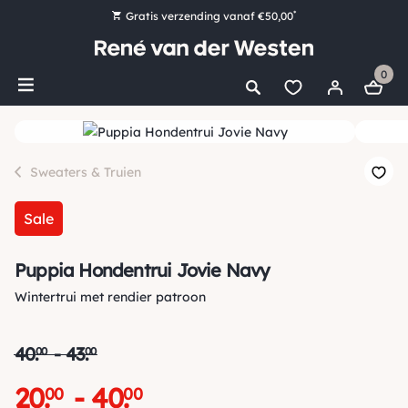
*
Gratis verzending vanaf €50,00
Bestel nu, betaal later met Klarna
0
Ruim 16.000 artikelen op voorraad
Maandag voor 15:00 uur besteld, dezelfde dag verzonden!
Ruim 44 jaar kennis en ervaring
Sweaters & Truien
Sale
Puppia Hondentrui Jovie Navy
Wintertrui met rendier patroon
40
.
-
43
.
00
00
20
.
-
40
.
00
00