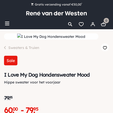
*
Gratis verzending vanaf €50,00
Bestel nu, betaal later met Klarna
0
Ruim 16.000 artikelen op voorraad
Maandag voor 15:00 uur besteld, dezelfde dag verzonden!
Ruim 44 jaar kennis en ervaring
Sweaters & Truien
Sale
I Love My Dog Hondensweater Mood
Hippe sweater voor het voorjaar
79
.
95
60
.
-
79
.
00
95