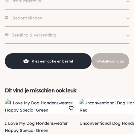
Productdetails
Beoordelingen
Size
S, M
Kleur
Camouflage
Er zijn nog geen beoordelingen.
Merk
I Love My Dog
Betaling & verzending
Kies een optie en bestel
Winkelvoorraad
Dit vind je misschien ook leuk
I Love My Dog Hondensweater
Unconventional Dog Honde
Happy Special Green