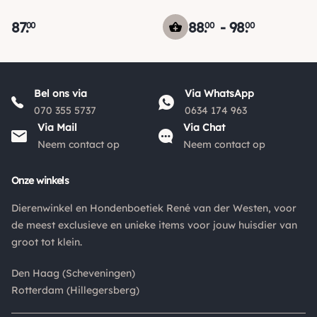
87
.
88
.
-
98
.
00
00
00
Verzending
Maandag voor 15:00 uur besteld, dezelfde dag verzonden!
Bel ons via
Via WhatsApp
Je ontvangt een track & trace code van ons zodat je je
070 355 5737
0634 174 963
pakketje kan volgen. Voor orders tot € 15.00 zijn de
Via Mail
Via Chat
*
verzendkosten € 5.95, daarna € 3.95
en gratis vanaf €
Neem contact op
Neem contact op
*
50.00
.
*
Onze winkels
De verzendkosten naar België en de rest van Europa wijken
af van de verzendkosten binnen Nederland. Bestellingen
Dierenwinkel en Hondenboetiek René van der Westen, voor
onder de €50,00 zijn voor België €6,95 en boven de €50,00
de meest exclusieve en unieke items voor jouw huisdier van
zijn de verzendkosten €3,95. De pakketten naar België
groot tot klein.
worden aangetekend en verzekerd verstuurd. Voor de
verzendkosten buiten Nederland en België verwijzen wij je
Den Haag (Scheveningen)
graag door naar "
Orders Europe
".
Rotterdam (Hillegersberg)