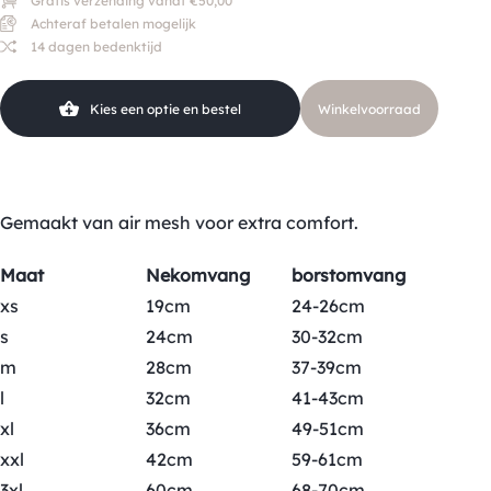
Gratis verzending vanaf €50,00
Achteraf betalen mogelijk
14 dagen bedenktijd
Kies een optie en bestel
Winkelvoorraad
Gemaakt van air mesh voor extra comfort.
Maat
Nekomvang
borstomvang
xs
19cm
24-26cm
s
24cm
30-32cm
m
28cm
37-39cm
l
32cm
41-43cm
xl
36cm
49-51cm
xxl
42cm
59-61cm
3xl
60cm
68-70cm