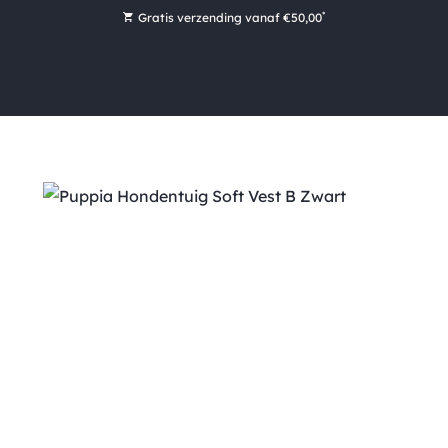
*
Gratis verzending vanaf €50,00
Bestel nu, betaal later met Klarna
Ruim 16.000 artikelen op voorraad
Maandag voor 15:00 uur besteld, dezelfde dag verzonden!
Ruim 44 jaar kennis en ervaring