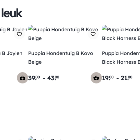
 leuk
 B Jaylen
Puppia Hondentuig B Kovo
Puppia Hondent
Beige
Black Harness 
39
.
-
43
.
19
.
-
21
.
00
00
00
00