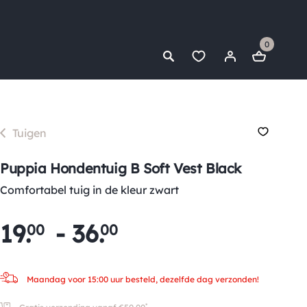
0
Tuigen
Puppia Hondentuig B Soft Vest Black
Comfortabel tuig in de kleur zwart
19
.
-
36
.
00
00
Maandag voor 15:00 uur besteld, dezelfde dag verzonden!
*