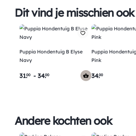
Dit vind je misschien ook
Puppia Hondentuig B Elyse
Puppia Hondentuig
Navy
Pink
31
.
-
34
.
34
.
00
00
00
Andere kochten ook