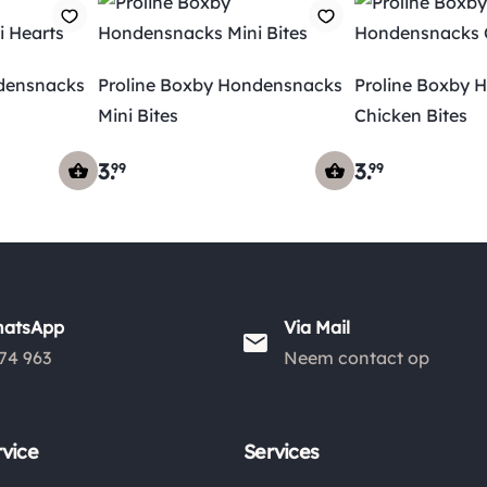
densnacks
Proline Boxby Hondensnacks
Proline Boxby 
Mini Bites
Chicken Bites
3
.
3
.
99
99
hatsApp
Via Mail
74 963
Neem contact op
vice
Services