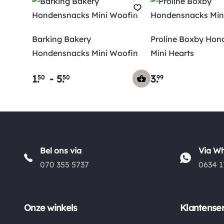
Barking Bakery
Proline Boxby Hon
Hondensnacks Mini Woofin
Mini Hearts
1
.
-
5
.
3
.
50
50
99
Bel ons via
Via W
070 355 5737
0634 1
Onze winkels
Klantenser