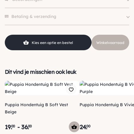
Size
S, M, L, XL, XXL
Merk
Puppia
Er zijn nog geen beoordelingen.
Kleur
Zwart
Betaling & verzending
Soort
Y-tuig
Klein (0 – 10kg), Middel (10 –
Hondgrootte
25kg), Groot (> 25kg )
Kies een optie en bestel
Winkelvoorraad
Dit vind je misschien ook leuk
Puppia Hondentuig B Soft Vest
Puppia Hondentuig B Viv
Beige
19
.
-
36
.
24
.
00
00
00