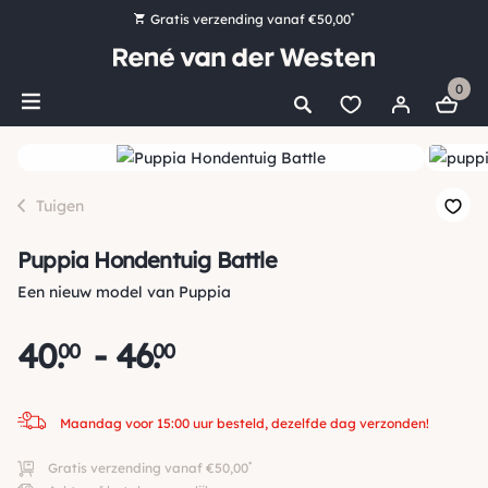
*
Gratis verzending vanaf €50,00
Bestel nu, betaal later met Klarna
0
Ruim 16.000 artikelen op voorraad
Maandag voor 15:00 uur besteld, dezelfde dag verzonden!
Ruim 44 jaar kennis en ervaring
Tuigen
Puppia Hondentuig Battle
Een nieuw model van Puppia
40
.
-
46
.
00
00
Maandag voor 15:00 uur besteld, dezelfde dag verzonden!
*
Gratis verzending vanaf €50,00