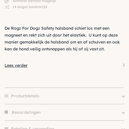
Achteraf betalen mogelijk
14 dagen bedenktijd
De Rogz For Dogz Safety halsband schiet los met een
magneet en rekt zich uit door het elastiek. U kunt op deze
manier gemakkelijk de halsband om en af schuiven en ook
kan de hond veilig ontsnappen als hij of zij vast zit.
Lees verder
Productdetails
Beoordelingen
Size
M, L, XL
Merk
Rogz For Dogz
Er zijn nog geen beoordelingen.
Middel (10 – 25kg), Groot (>
Betaling & verzending