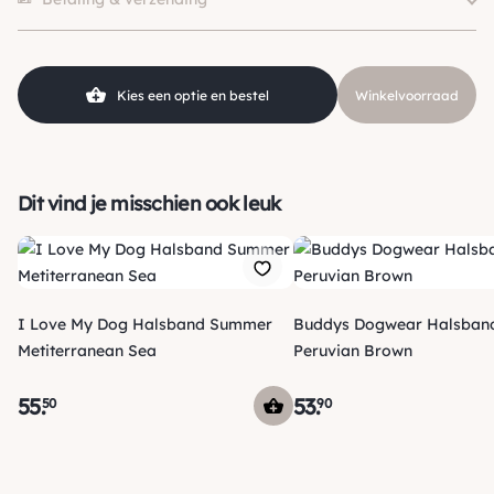
Hondgrootte
25kg )
Kleur
Rood
Soort
Reflectie
Kies een optie en bestel
Winkelvoorraad
Materiaal
Nylon
Dit vind je misschien ook leuk
I Love My Dog Halsband Summer
Buddys Dogwear Halsban
Metiterranean Sea
Peruvian Brown
55
.
53
.
50
90
Verzending
Morgen voor 15:00 uur besteld, dezelfde dag verzonden! Je