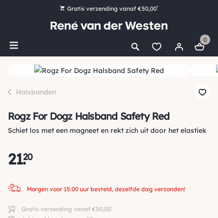
*
Gratis verzending vanaf €50,00
Bestel nu, betaal later met Klarna
0
Ruim 16.000 artikelen op voorraad
Morgen voor 15:00 uur besteld, dezelfde dag verzonden!
Ruim 44 jaar kennis en ervaring
Halsbanden
Rogz For Dogz Halsband Safety Red
Schiet los met een magneet en rekt zich uit door het elastiek
21
.
20
Morgen voor 15:00 uur besteld, dezelfde dag verzonden!
*
Gratis verzending vanaf €50,00