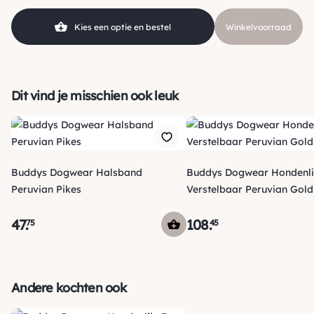
Merk
Buddys Dogwear
Kies een optie en bestel
Winkelvoorraad
Dit vind je misschien ook leuk
Buddys Dogwear Halsband
Buddys Dogwear Hondenli
Peruvian Pikes
Verstelbaar Peruvian Gold
47
.
108
.
75
45
Verzending
Morgen voor 15:00 uur besteld, dezelfde dag verzonden! Je
Andere kochten ook
ontvangt een track & trace code van ons zodat je je pakketje
kan volgen. Voor orders tot € 15.00 zijn de verzendkosten €