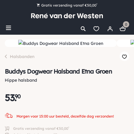
*
Gratis verzending vanaf €50,00
Bestel nu, betaal later met Klarna
0
Ruim 16.000 artikelen op voorraad
Morgen voor 15:00 uur besteld, dezelfde dag verzonden!
Ruim 44 jaar kennis en ervaring
Halsbanden
Buddys Dogwear Halsband Etna Groen
Hippe halsband
53
.
90
Morgen voor 15:00 uur besteld, dezelfde dag verzonden!
*
Gratis verzending vanaf €50,00