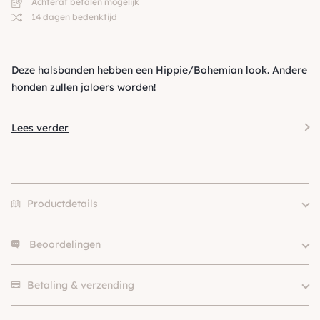
Achteraf betalen mogelijk
14 dagen bedenktijd
Deze halsbanden hebben een Hippie/Bohemian look. Andere
honden zullen jaloers worden!
Lees verder
Productdetails
Beoordelingen
Size
S, M, L, XL
Klein (0 – 10kg), Middel (10 –
Hondgrootte
Er zijn nog geen beoordelingen.
25kg), Groot (> 25kg )
Betaling & verzending
Kleur
Bruin, Groen
Materiaal
Katoen, Leer