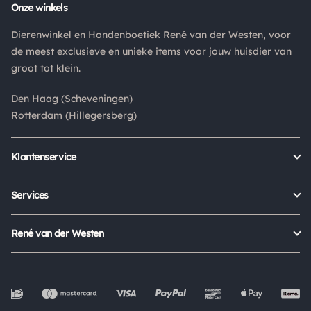
Retouren
Onze winkels
Is een product dat je besteld hebt niet naar wens? Dan kan je
Dierenwinkel en Hondenboetiek René van der Westen, voor
het product altijd retourneren binnen 14 dagen. De
de meest exclusieve en unieke items voor jouw huisdier van
retourkosten bedragen € 6.75 en zijn voor eigen rekening.
groot tot klein.
Kies bij het retourneren altijd voor "alleen huisadres",
pakketten die bij een pakketpunt worden geleverd halen wij
Den Haag (Scheveningen)
niet af.
Rotterdam (Hillegersberg)
Klantenservice
Bestellen
Verzenden & bezorgen
Services
Retour aanmelden
Garantie
Veelgestelde vragen
Orders Europe
René van der Westen
Status bestelling
Algemene voorwaarden
Over ons
Mijn account
Privacy Policy
Onze winkels
Cookies
Openingstijden
Werken bij