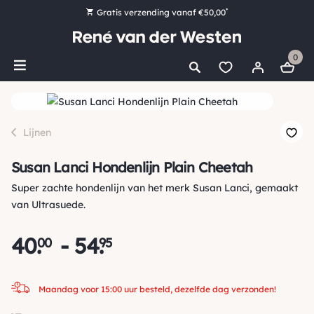
*
Gratis verzending vanaf €50,00
Bestel nu, betaal later met Klarna
0
Ruim 16.000 artikelen op voorraad
Maandag voor 15:00 uur besteld, dezelfde dag verzonden!
Ruim 44 jaar kennis en ervaring
Lijnen
Susan Lanci Hondenlijn Plain Cheetah
Super zachte hondenlijn van het merk Susan Lanci, gemaakt
van Ultrasuede.
40
.
-
54
.
00
95
Maandag voor 15:00 uur besteld, dezelfde dag verzonden!