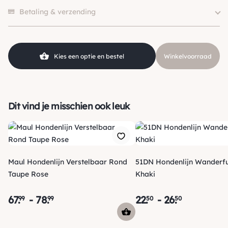
"Heel fijn hondenlijntje !"
Hondgrootte
Klein (0 – 10kg)
Betaling & verzending
Sylvia Streng
Kleur
Leopard / Cheetah
Soort
Wandellijn
"Super fijne riem, heel zacht en geweldig bij mijn SL tuigje!"
Materiaal
Ultra suede
FAM GELEIJNSE
Kies een optie en bestel
Winkelvoorraad
2 beoordelingen hebben alleen een score.
Dit vind je misschien ook leuk
Maul Hondenlijn Verstelbaar Rond
51DN Hondenlijn Wanderfu
Taupe Rose
Khaki
67
.
-
78
.
22
.
-
26
.
99
99
50
50
Verzending