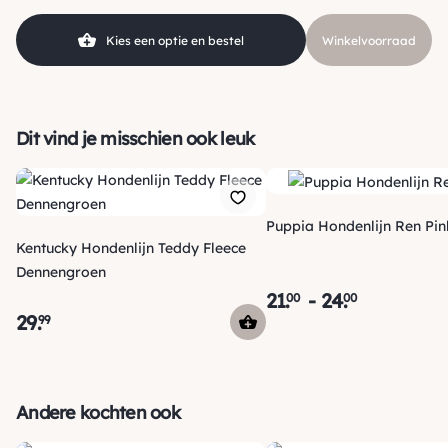
Kleur
Camouflage
Kies een optie en bestel
Winkelvoorraad
Hondgrootte
Klein (0 – 10kg)
Soort
Wandellijn
Materiaal
Nylon
Dit vind je misschien ook leuk
Puppia Hondenlijn Ren Pin
Kentucky Hondenlijn Teddy Fleece
Dennengroen
21
.
-
24
.
00
00
29
.
99
Verzending
Maandag voor 15:00 uur besteld, dezelfde dag verzonden!
Andere kochten ook
Je ontvangt een track & trace code van ons zodat je je
pakketje kan volgen. Voor orders tot € 15.00 zijn de