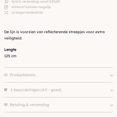
*
Gratis verzending vanaf €50,00
Achteraf betalen mogelijk
14 dagen bedenktijd
De lijn is voorzien van reflecterende streepjes voor extra
veiligheid.
Lengte
125 cm
Productdetails
1 beoordelingen (4.0 - goed)
Gewicht
0.0000000 kg
0.0000000 × 0.0000000 ×
Afmetingen
1 beoordeling heeft alleen een score.
0.0000000 cm
Betaling & verzending
Size
1.25m
Merk
Tre Ponti