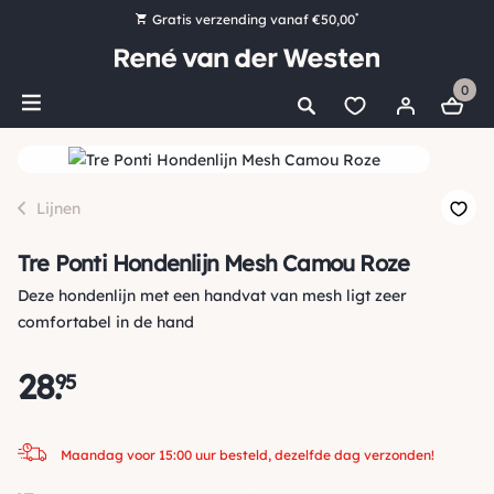
*
Gratis verzending vanaf €50,00
Bestel nu, betaal later met Klarna
0
Ruim 16.000 artikelen op voorraad
Maandag voor 15:00 uur besteld, dezelfde dag verzonden!
Ruim 44 jaar kennis en ervaring
Lijnen
Tre Ponti Hondenlijn Mesh Camou Roze
Deze hondenlijn met een handvat van mesh ligt zeer
comfortabel in de hand
28
.
95
Maandag voor 15:00 uur besteld, dezelfde dag verzonden!