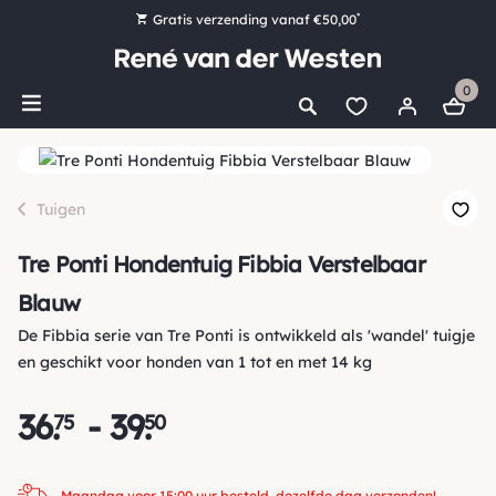
*
Gratis verzending vanaf €50,00
Bestel nu, betaal later met Klarna
0
Ruim 16.000 artikelen op voorraad
Maandag voor 15:00 uur besteld, dezelfde dag verzonden!
Ruim 44 jaar kennis en ervaring
Tuigen
Tre Ponti Hondentuig Fibbia Verstelbaar
Blauw
De Fibbia serie van Tre Ponti is ontwikkeld als 'wandel' tuigje
en geschikt voor honden van 1 tot en met 14 kg
36
.
-
39
.
75
50
Maandag voor 15:00 uur besteld, dezelfde dag verzonden!