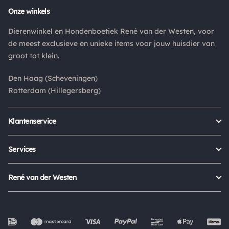
Retouren
Onze winkels
Is een product dat je besteld hebt niet naar wens? Dan kan je
Dierenwinkel en Hondenboetiek René van der Westen, voor
het product altijd retourneren binnen 14 dagen. De
de meest exclusieve en unieke items voor jouw huisdier van
retourkosten bedragen € 6.75 en zijn voor eigen rekening.
groot tot klein.
Kies bij het retourneren altijd voor "alleen huisadres",
pakketten die bij een pakketpunt worden geleverd halen wij
Den Haag (Scheveningen)
niet af.
Rotterdam (Hillegersberg)
Klantenservice
Bestellen
Verzenden & bezorgen
Services
Retour aanmelden
Garantie
Veelgestelde vragen
Orders Europe
René van der Westen
Status bestelling
Algemene voorwaarden
Over ons
Mijn account
Privacy Policy
Onze winkels
Cookies
Openingstijden
Werken bij