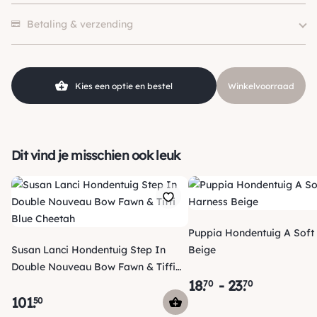
Size
1, 1.5, 2, 2.5, 3, 4, 3.5
1 beoordeling heeft alleen een score.
Kleur
Blauw
Betaling & verzending
Klein (0 – 10kg), Middel (10 –
Hondgrootte
25kg)
Kies een optie en bestel
Winkelvoorraad
Dit vind je misschien ook leuk
Puppia Hondentuig A Soft
Susan Lanci Hondentuig Step In
Beige
Double Nouveau Bow Fawn & Tiffi
18
.
-
23
.
Blue Cheetah
70
70
101
.
50