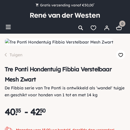
*
Gratis verzending vanaf €50,00
Bestel nu, betaal later met Klarna
0
Ruim 16.000 artikelen op voorraad
Maandag voor 15:00 uur besteld, dezelfde dag verzonden!
Ruim 44 jaar kennis en ervaring
Tuigen
Tre Ponti Hondentuig Fibbia Verstelbaar
Mesh Zwart
De Fibbia serie van Tre Ponti is ontwikkeld als 'wandel' tuigje
en geschikt voor honden van 1 tot en met 14 kg
40
.
-
42
.
35
50
Maandag voor 15:00 uur besteld, dezelfde dag verzonden!