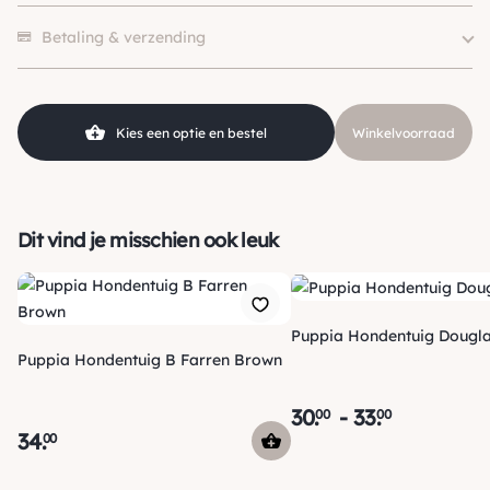
Size
1, 1.5, 2, 2.5, 3
Er zijn nog geen beoordelingen.
Kleur
Zwart
Betaling & verzending
Klein (0 – 10kg), Middel (10 –
Hondgrootte
25kg)
Kies een optie en bestel
Winkelvoorraad
Dit vind je misschien ook leuk
Puppia Hondentuig Dougla
Puppia Hondentuig B Farren Brown
30
.
-
33
.
00
00
34
.
00