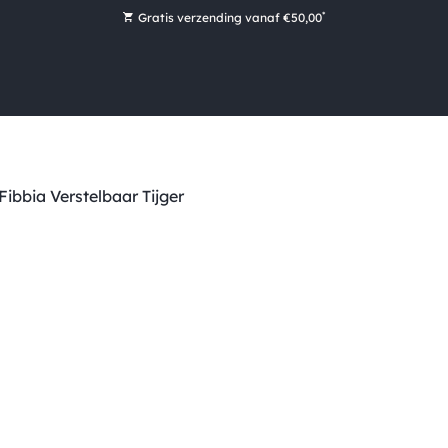
*
Gratis verzending vanaf €50,00
Bestel nu, betaal later met Klarna
Ruim 16.000 artikelen op voorraad
Maandag voor 15:00 uur besteld, dezelfde dag verzonden!
Ruim 44 jaar kennis en ervaring