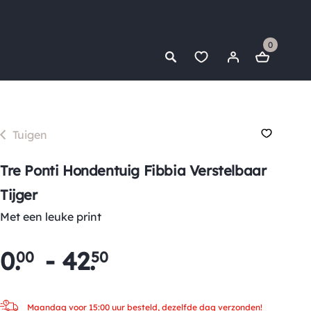
0
Tuigen
Tre Ponti Hondentuig Fibbia Verstelbaar
Tijger
Met een leuke print
0
.
-
42
.
00
50
Maandag voor 15:00 uur besteld, dezelfde dag verzonden!