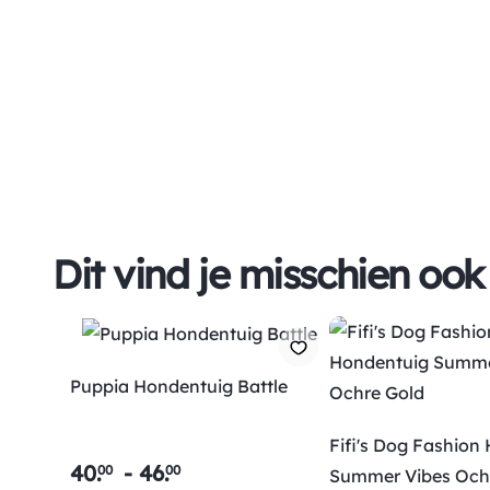
Dit vind je misschien ook
Puppia Hondentuig Battle
Fifi's Dog Fashion
40
.
-
46
.
00
00
Summer Vibes Och