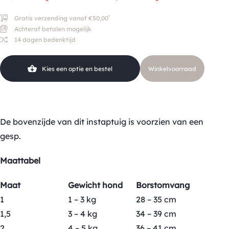
*
Gratis verzending vanaf €50,00
Achteraf betalen mogelijk
14 dagen bedenktijd
Kies een optie en bestel
Winkelvoorraad
De bovenzijde van dit instaptuig is voorzien van een
gesp.
Maattabel
Maat
Gewicht hond
Borstomvang
1
1 – 3 kg
28 – 35 cm
1,5
3 – 4 kg
34 – 39 cm
2
4 – 5 kg
36 – 41 cm