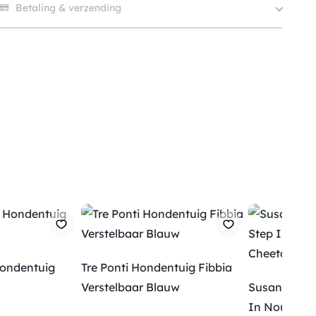
Betaling & verzending
Kleur
Oranje / Cognac
Hondentuig
Tre Ponti Hondentuig Fibbia
Verstelbaar Blauw
Susan Lanci
Verzending
In Nouveau