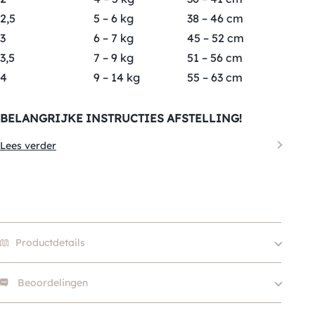
2,5
5 – 6 kg
38 – 46 cm
3
6 – 7 kg
45 – 52 cm
3,5
7 – 9 kg
51 – 56 cm
4
9 – 14 kg
55 – 63 cm
BELANGRIJKE INSTRUCTIES AFSTELLING!
Lees verder
Productdetails
Beoordelingen
Size
1, 1.5, 2, 2.5, 3, 3.5
Merk
Tre Ponti
Er zijn nog geen beoordelingen.