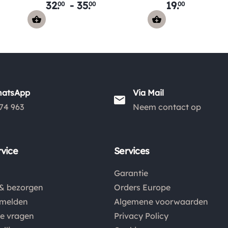
32
.
-
35
.
19
.
00
00
00
hatsApp
Via Mail
74 963
Neem contact op
vice
Services
Garantie
& bezorgen
Orders Europe
nmelden
Algemene voorwaarden
de vragen
Privacy Policy