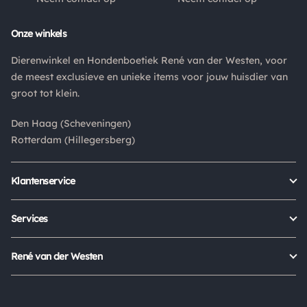
Retouren
Onze winkels
Is een product dat je besteld hebt niet naar wens? Dan kan je
Dierenwinkel en Hondenboetiek René van der Westen, voor
het product altijd retourneren binnen 14 dagen. De
de meest exclusieve en unieke items voor jouw huisdier van
retourkosten bedragen € 6.75 en zijn voor eigen rekening.
groot tot klein.
Kies bij het retourneren altijd voor "alleen huisadres",
pakketten die bij een pakketpunt worden geleverd halen wij
Den Haag (Scheveningen)
niet af.
Rotterdam (Hillegersberg)
Klantenservice
Bestellen
Verzenden & bezorgen
Services
Retour aanmelden
Garantie
Veelgestelde vragen
Orders Europe
René van der Westen
Status bestelling
Algemene voorwaarden
Over ons
Mijn account
Privacy Policy
Onze winkels
Cookies
Openingstijden