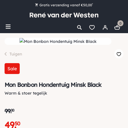
*
Gratis verzending vanaf €50,00
Bestel nu, betaal later met Klarna
0
Ruim 16.000 artikelen op voorraad
Voor 15:00 uur besteld, vandaag nog verzonden!
Ruim 44 jaar kennis en ervaring
Tuigen
Sale
Mon Bonbon Hondentuig Minsk Black
Warm & stoer tegelijk
99
.
00
49
.
50