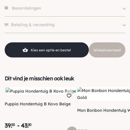
Beoordelingen
Size
XS, S, S-M, M
Hondgrootte
Klein (0 – 10kg)
Er zijn nog geen beoordelingen.
Kleur
Zwart
Betaling & verzending
Merk
Mon bonbon
Soort
Step in, Winter
Materiaal
Polyester
Kies een optie en bestel
Winkelvoorraad
Dit vind je misschien ook leuk
Puppia Hondentuig B Kovo Beige
Mon Bonbon Hondentuig
39
.
-
43
.
00
00