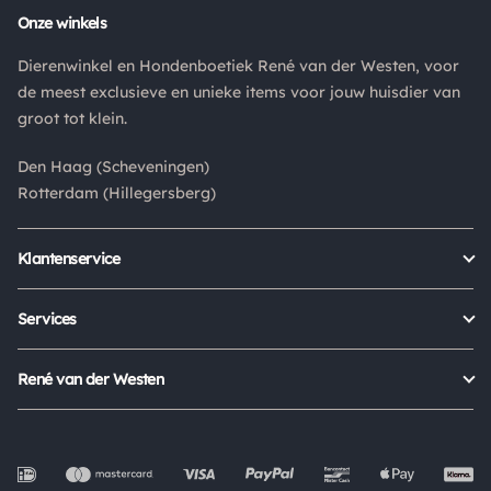
Onze winkels
Retouren
Is een product dat je besteld hebt niet naar wens? Dan kan je
Dierenwinkel en Hondenboetiek René van der Westen, voor
het product altijd retourneren binnen 14 dagen. De
de meest exclusieve en unieke items voor jouw huisdier van
retourkosten bedragen € 6.75 en zijn voor eigen rekening.
groot tot klein.
Kies bij het retourneren altijd voor "alleen huisadres",
Den Haag (Scheveningen)
pakketten die bij een pakketpunt worden geleverd halen wij
Rotterdam (Hillegersberg)
niet af.
Klantenservice
Bestellen
Verzenden & bezorgen
Services
Retour aanmelden
Garantie
Veelgestelde vragen
Orders Europe
René van der Westen
Status bestelling
Algemene voorwaarden
Over ons
Mijn account
Privacy Policy
Onze winkels
Cookies
Openingstijden
Werken bij