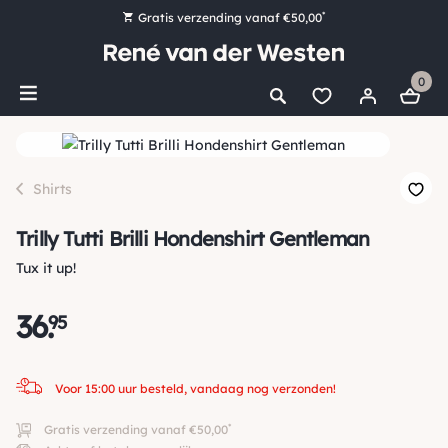
*
Gratis verzending vanaf €50,00
Bestel nu, betaal later met Klarna
0
Ruim 16.000 artikelen op voorraad
Voor 15:00 uur besteld, vandaag nog verzonden!
Ruim 44 jaar kennis en ervaring
Shirts
Trilly Tutti Brilli Hondenshirt Gentleman
Tux it up!
36
.
95
Voor 15:00 uur besteld, vandaag nog verzonden!
*
Gratis verzending vanaf €50,00