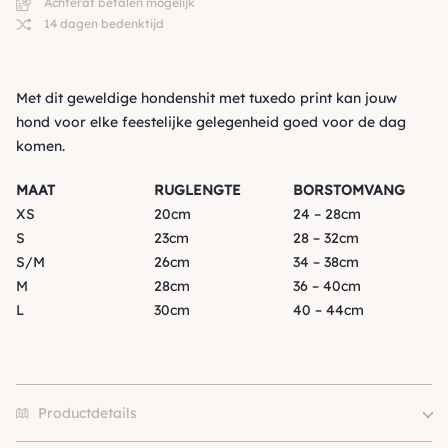
Achteraf betalen mogelijk
14 dagen bedenktijd
Met dit geweldige hondenshit met tuxedo print kan jouw
hond voor elke feestelijke gelegenheid goed voor de dag
komen.
MAAT
RUGLENGTE
BORSTOMVANG
XS
20cm
24 – 28cm
S
23cm
28 – 32cm
S/M
26cm
34 – 38cm
M
28cm
36 – 40cm
L
30cm
40 – 44cm
Productdetails