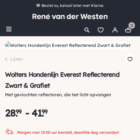
Bestel nu, betaal later met Klarna
Ruim 16.000 artikelen op voorraad
0
Morgen voor 15:00 uur besteld, dezelfde dag verzonden!
Ruim 44 jaar kennis en ervaring
*
Gratis verzending vanaf €50,00
Lijnen
Wolters Hondenlijn Everest Reflecterend
Zwart & Grafiet
Met gevlochten reflectoren, die het licht opvangen
28
.
-
41
.
99
99
Morgen voor 15:00 uur besteld, dezelfde dag verzonden!