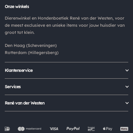
Retouren
Onze winkels
Is een product dat je besteld hebt niet naar wens? Dan kan je
Dierenwinkel en Hondenboetiek René van der Westen, voor
het product altijd retourneren binnen 14 dagen. De
de meest exclusieve en unieke items voor jouw huisdier van
retourkosten bedragen € 6.75 en zijn voor eigen rekening.
groot tot klein.
Kies bij het retourneren altijd voor "alleen huisadres",
pakketten die bij een pakketpunt worden geleverd halen wij
Den Haag (Scheveningen)
niet af.
Rotterdam (Hillegersberg)
Klantenservice
Bestellen
Verzenden & bezorgen
Services
Retour aanmelden
Garantie
Veelgestelde vragen
Orders Europe
René van der Westen
Status bestelling
Algemene voorwaarden
Over ons
Mijn account
Privacy Policy
Onze winkels
Cookies
Openingstijden
Werken bij