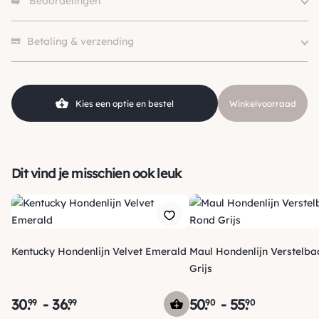
Beoordelingen
Merk
Wolters
Size
13mm, 9mm
Er zijn nog geen beoordelingen.
Kleur
Zwart
Betaling & verzending
Soort
Reflectie, Wandellijn
Klein (0 – 10kg), Middel (10 –
Hondgrootte
25kg), Groot (> 25kg )
Kies een optie en bestel
Winkelvoorraad
Materiaal
Nylon
Dit vind je misschien ook leuk
Kentucky Hondenlijn Velvet Emerald
Maul Hondenlijn Verstelb
Grijs
30
.
-
36
.
50
.
-
55
.
99
99
90
90