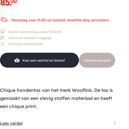
85
.
00
Maandag voor 15:00 uur besteld, dezelfde dag verzonden!
*
Gratis verzending vanaf €50,00
Achteraf betalen mogelijk
14 dagen bedenktijd
Kies een aantal en bestel
Winkelvoorraad
Chique hondentas van het merk Wooflink. De tas is
gemaakt van een stevig stoffen materiaal en heeft
een chique print.
Lees verder