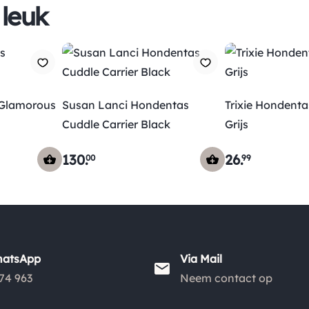
 leuk
 Glamorous
Susan Lanci Hondentas
Trixie Hondenta
Cuddle Carrier Black
Grijs
130
.
26
.
00
99
hatsApp
Via Mail
74 963
Neem contact op