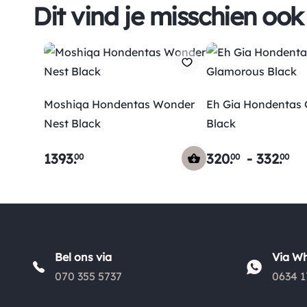
Dit vind je misschien ook
Moshiqa Hondentas Wonder
Eh Gia Hondentas
Nest Black
Black
1393
.
320
.
-
332
.
00
00
00
Bel ons via
Via W
070 355 5737
0634 1