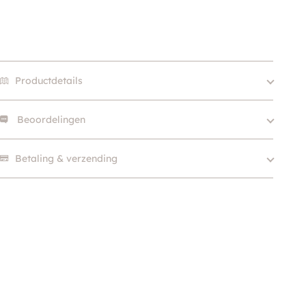
Productdetails
Beoordelingen
Merk
Wooflink
Kleur
Zwart
Er zijn nog geen beoordelingen.
Betaling & verzending
Hondgrootte
Klein (0 – 10kg)
SKU
210000020765