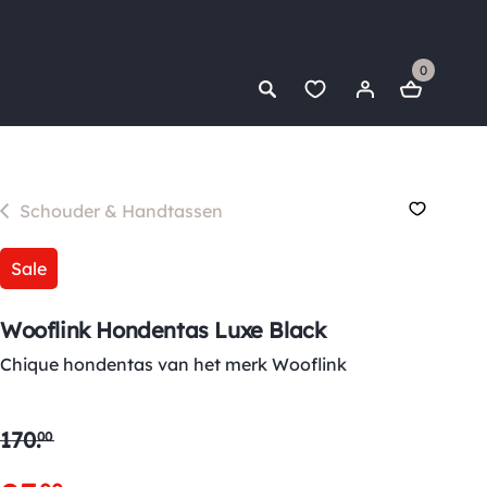
0
Schouder & Handtassen
Sale
Wooflink Hondentas Luxe Black
Chique hondentas van het merk Wooflink
170
.
00