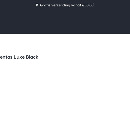
*
Gratis verzending vanaf €50,00
Bestel nu, betaal later met Klarna
Ruim 16.000 artikelen op voorraad
Maandag voor 15:00 uur besteld, dezelfde dag verzonden!
Ruim 44 jaar kennis en ervaring