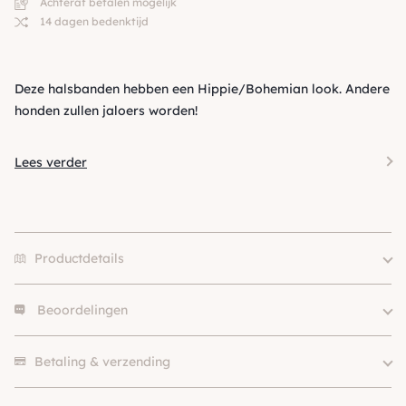
Achteraf betalen mogelijk
14 dagen bedenktijd
Deze halsbanden hebben een Hippie/Bohemian look. Andere
honden zullen jaloers worden!
Lees verder
Productdetails
Beoordelingen
Merk
Buddys Dogwear
Size
S, M, L, XL
Er zijn nog geen beoordelingen.
Klein (0 – 10kg), Middel (10 –
Betaling & verzending
Hondgrootte
25kg), Groot (> 25kg )
Materiaal
Katoen, Leer