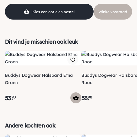
Kleur
Bruin, Wit
Kies een optie en bestel
Winkelvoorraad
Dit vind je misschien ook leuk
Buddys Dogwear Halsband Etna
Buddys Dogwear Halsband
Groen
Rood
53
.
53
.
90
90
Verzending
Morgen voor 15:00 uur besteld, dezelfde dag verzonden! Je
Andere kochten ook
ontvangt een track & trace code van ons zodat je je pakketje
kan volgen. Voor orders tot € 15.00 zijn de verzendkosten €