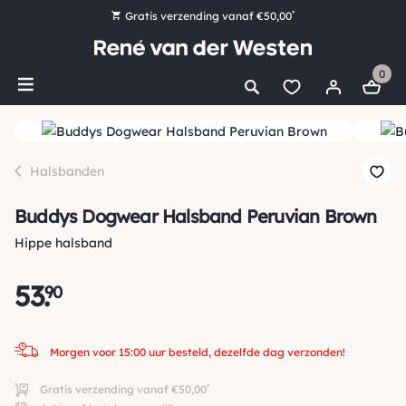
*
Gratis verzending vanaf €50,00
Bestel nu, betaal later met Klarna
0
Ruim 16.000 artikelen op voorraad
Morgen voor 15:00 uur besteld, dezelfde dag verzonden!
Ruim 44 jaar kennis en ervaring
Halsbanden
Buddys Dogwear Halsband Peruvian Brown
Hippe halsband
53
.
90
Morgen voor 15:00 uur besteld, dezelfde dag verzonden!
*
Gratis verzending vanaf €50,00