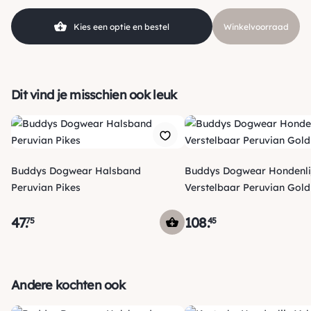
Merk
Buddys Dogwear
Kies een optie en bestel
Winkelvoorraad
Dit vind je misschien ook leuk
Buddys Dogwear Halsband
Buddys Dogwear Hondenli
Peruvian Pikes
Verstelbaar Peruvian Gold
47
.
108
.
75
45
Verzending
Maandag voor 15:00 uur besteld, dezelfde dag verzonden!
Andere kochten ook
Je ontvangt een track & trace code van ons zodat je je
pakketje kan volgen. Voor orders tot € 15.00 zijn de