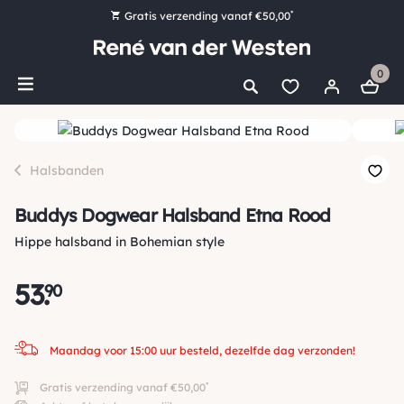
*
Gratis verzending vanaf €50,00
Bestel nu, betaal later met Klarna
0
Ruim 16.000 artikelen op voorraad
Maandag voor 15:00 uur besteld, dezelfde dag verzonden!
Ruim 44 jaar kennis en ervaring
Halsbanden
Buddys Dogwear Halsband Etna Rood
Hippe halsband in Bohemian style
53
.
90
Maandag voor 15:00 uur besteld, dezelfde dag verzonden!
*
Gratis verzending vanaf €50,00