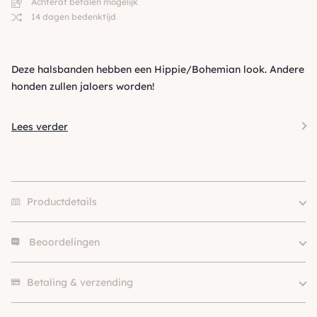
Achteraf betalen mogelijk
14 dagen bedenktijd
Deze halsbanden hebben een Hippie/Bohemian look. Andere
honden zullen jaloers worden!
Lees verder
Productdetails
Beoordelingen
Size
S, M, L, XL
Klein (0 – 10kg), Middel (10 –
Hondgrootte
Er zijn nog geen beoordelingen.
25kg), Groot (> 25kg )
Betaling & verzending
Kleur
Bruin, Rood
Materiaal
Katoen, Leer