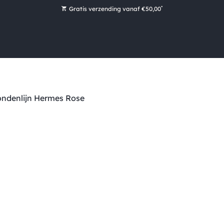
*
Gratis verzending vanaf €50,00
Bestel nu, betaal later met Klarna
Ruim 16.000 artikelen op voorraad
Maandag voor 15:00 uur besteld, dezelfde dag verzonden!
Ruim 44 jaar kennis en ervaring