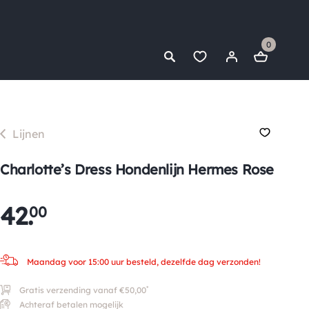
0
Lijnen
Charlotte’s Dress Hondenlijn Hermes Rose
42
.
00
Maandag voor 15:00 uur besteld, dezelfde dag verzonden!
*
Gratis verzending vanaf €50,00
Achteraf betalen mogelijk