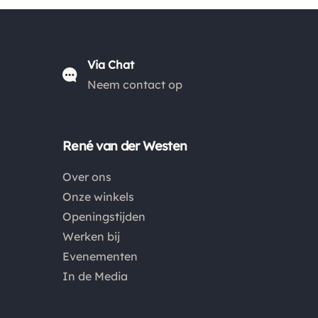
*
€ 15.00 zijn de verzendkosten € 5.95, daarna € 3.95
*
en gratis vanaf € 50.00
.
*
De verzendkosten naar België en de rest van
Via Chat
Europa wijken af van de verzendkosten binnen
Neem contact op
Nederland. Bestellingen onder de €50,00 zijn voor
België €6,95 en boven de €50,00 zijn de
verzendkosten €3,95. De pakketten naar België
René van der Westen
worden aangetekend en verzekerd verstuurd. Voor
Over ons
de verzendkosten buiten Nederland en België
Onze winkels
verwijzen wij je graag door naar "
Orders Europe
".
Openingstijden
Werken bij
Kies je voor afhalen bij een pakketpunt maar wordt
Evenementen
het pakket niet afgehaald? Dan retourneren wij het
In de Media
aankoopbedrag min de gemaakte verzendkosten.