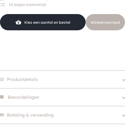
14 dagen bedenktijd
Kies een aantal en bestel
Winkelvoorraad
Productdetails
Beoordelingen
Er zijn nog geen beoordelingen.
Betaling & verzending