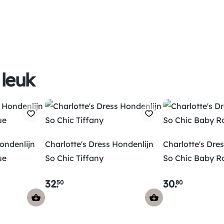
 leuk
Hondenlijn
Charlotte's Dress Hondenlijn
Charlotte's Dre
ue
So Chic Tiffany
So Chic Baby Ro
32
.
30
.
50
80