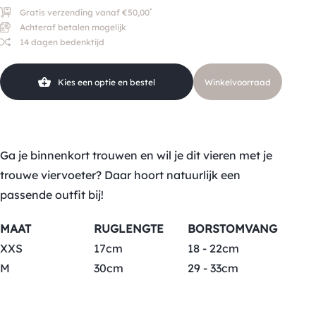
*
Gratis verzending vanaf €50,00
Achteraf betalen mogelijk
14 dagen bedenktijd
Kies een optie en bestel
Winkelvoorraad
Ga je binnenkort trouwen en wil je dit vieren met je
trouwe viervoeter? Daar hoort natuurlijk een
passende outfit bij!
MAAT
RUGLENGTE
BORSTOMVANG
XXS
17cm
18 - 22cm
M
30cm
29 - 33cm