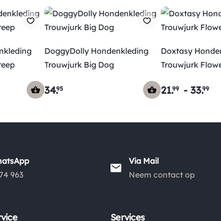
nkleding
DoggyDolly Hondenkleding
Doxtasy Hondenkleding
treep
Trouwjurk Big Dog
Trouwjurk Flow
34
.
21
.
-
33
.
95
99
99
hatsApp
Via Mail
74 963
Neem contact op
vice
Services