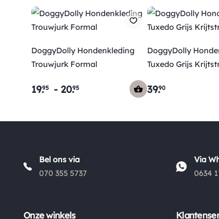
DoggyDolly Hondenkleding
DoggyDolly Honde
Trouwjurk Formal
Tuxedo Grijs Krijts
19
.
-
20
.
39
.
95
95
90
Bel ons via
Via W
070 355 5737
0634 1
Onze winkels
Klantenser