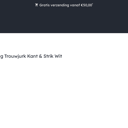
*
Gratis verzending vanaf €50,00
Bestel nu, betaal later met Klarna
Ruim 16.000 artikelen op voorraad
Maandag voor 15:00 uur besteld, dezelfde dag verzonden!
Ruim 44 jaar kennis en ervaring