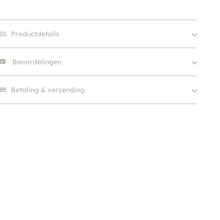
Productdetails
Beoordelingen
Size
XXS
Kleur
Wit
Er zijn nog geen beoordelingen.
Betaling & verzending
Merk
DoggyDolly