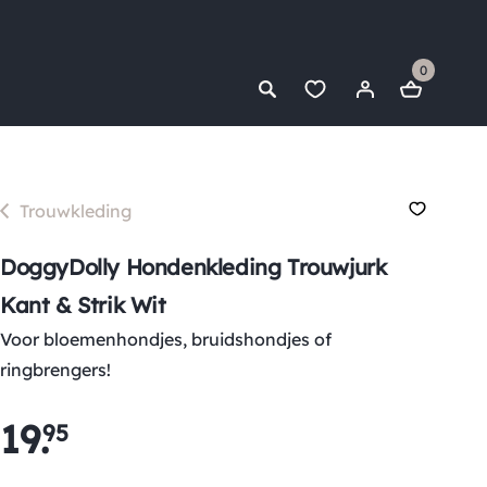
0
Trouwkleding
DoggyDolly Hondenkleding Trouwjurk
Kant & Strik Wit
Voor bloemenhondjes, bruidshondjes of
ringbrengers!
19
.
95