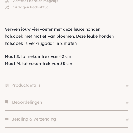
Achteraf betalen mogelijk
14 dagen bedenktijd
Verwen jouw viervoeter met deze leuke honden
halsdoek met motief van bloemen. Deze leuke honden
halsdoek is verkrijgbaar in 2 maten.
Maat S: tot nekomtrek van 43 cm
Maat M: tot nekomtrek van 58 cm
Productdetails
Beoordelingen
Merk
Fringe Studio
Size
S, M
Er zijn nog geen beoordelingen.
Klein (0 – 10kg), Middel (10 –
Betaling & verzending
Hondgrootte
25kg), Groot (> 25kg )
Kleur
Rood, Blauw, Groen