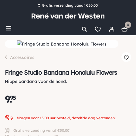
*
Gratis verzending vanaf €50,00
Bestel nu, betaal later met Klarna
0
Ruim 16.000 artikelen op voorraad
Morgen voor 15:00 uur besteld, dezelfde dag verzonden!
Ruim 44 jaar kennis en ervaring
Accessoires
Fringe Studio Bandana Honolulu Flowers
Hippe bandana voor de hond.
9
.
95
Morgen voor 15:00 uur besteld, dezelfde dag verzonden!
*
Gratis verzending vanaf €50,00