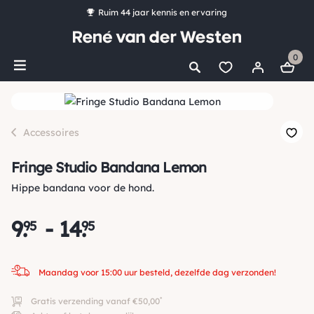
Ruim 44 jaar kennis en ervaring
*
Gratis verzending vanaf €50,00
0
Bestel nu, betaal later met Klarna
Ruim 16.000 artikelen op voorraad
Maandag voor 15:00 uur besteld, dezelfde dag verzonden!
Accessoires
Fringe Studio Bandana Lemon
Hippe bandana voor de hond.
9
.
-
14
.
95
95
Maandag voor 15:00 uur besteld, dezelfde dag verzonden!
*
Gratis verzending vanaf €50,00