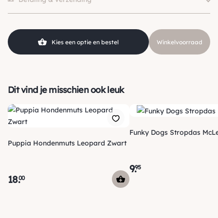
Klein (0 – 10kg), Middel (10 –
Hondgrootte
25kg), Groot (> 25kg )
Kies een optie en bestel
Winkelvoorraad
Dit vind je misschien ook leuk
Funky Dogs Stropdas McL
Puppia Hondenmuts Leopard Zwart
9
.
95
18
.
00
Verzending
Maandag voor 15:00 uur besteld, dezelfde dag verzonden!