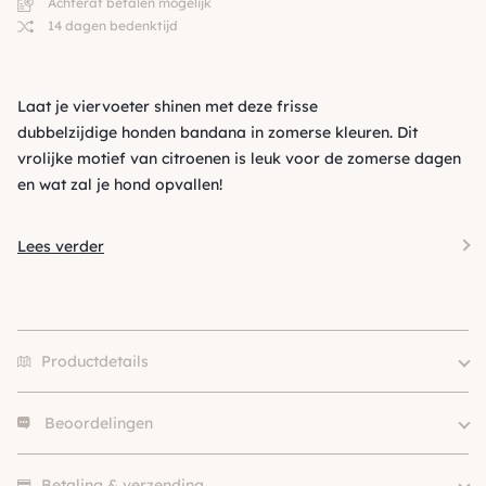
Achteraf betalen mogelijk
14 dagen bedenktijd
Laat je viervoeter shinen met deze frisse
dubbelzijdige honden bandana in zomerse kleuren. Dit
vrolijke motief van citroenen is leuk voor de zomerse dagen
en wat zal je hond opvallen!
Lees verder
Productdetails
Beoordelingen
Merk
Fringe Studio
Size
XS, S, M, L
Er zijn nog geen beoordelingen.
Kleur
Geel / Goud, Roze
Betaling & verzending