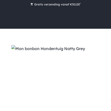
*
Gratis verzending vanaf €50,00
Bestel nu, betaal later met Klarna
Ruim 16.000 artikelen op voorraad
Maandag voor 15:00 uur besteld, dezelfde dag verzonden!
Ruim 44 jaar kennis en ervaring