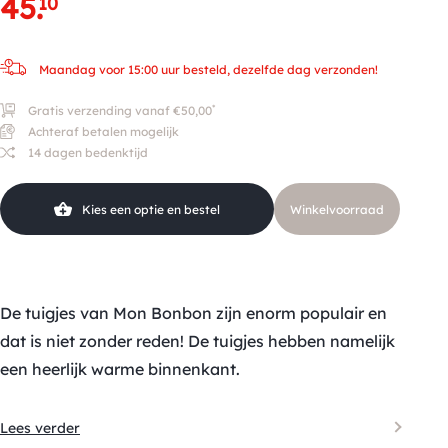
45
.
10
Maandag voor 15:00 uur besteld, dezelfde dag verzonden!
*
Gratis verzending vanaf €50,00
Achteraf betalen mogelijk
14 dagen bedenktijd
Kies een optie en bestel
Winkelvoorraad
De tuigjes van Mon Bonbon zijn enorm populair en
dat is niet zonder reden! De tuigjes hebben namelijk
een heerlijk warme binnenkant.
Lees verder