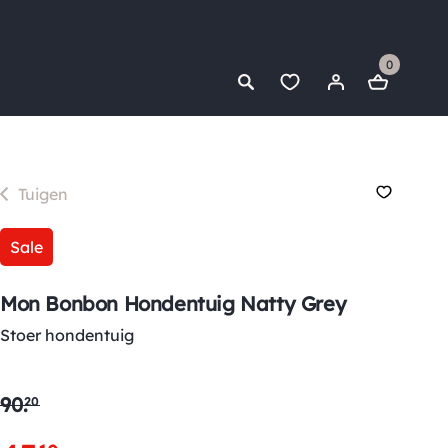
0
Tuigen
Sale
Mon Bonbon Hondentuig Natty Grey
Stoer hondentuig
90
.
20