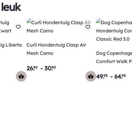
 leuk
ig Liberta
Curli Hondentuig Clasp Air
Mesh Camo
Dog Copenhage
Comfort Walk P
26
.
-
30
.
90
90
3.0
49
.
-
64
.
95
95