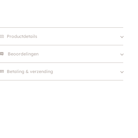
Productdetails
Beoordelingen
Size
XS, S, S/M, S-M
Hondgrootte
Klein (0 – 10kg)
Er zijn nog geen beoordelingen.
Betaling & verzending
Kleur
Grijs / Zilver
Materiaal
Wol
Merk
Mon bonbon
Soort
Step in, Winter