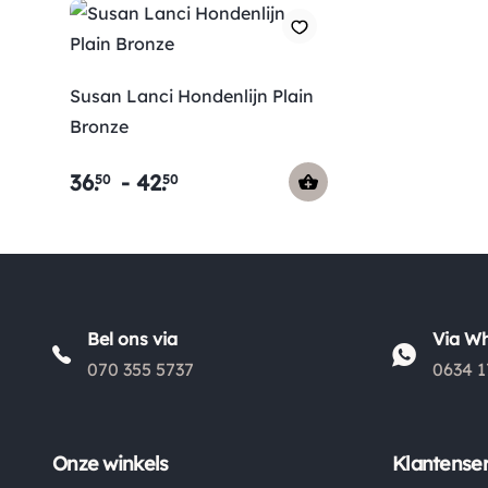
Susan Lanci Hondenlijn Plain
Bronze
36
.
-
42
.
50
50
Bel ons via
Via W
070 355 5737
0634 1
Onze winkels
Klantenser