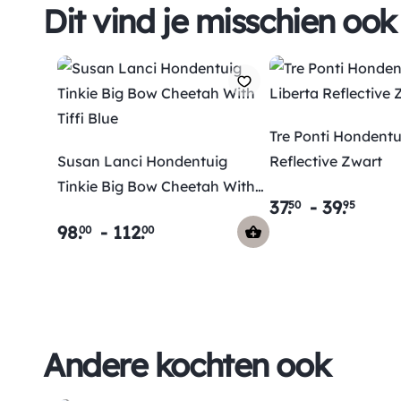
Dit vind je misschien ook
Tre Ponti Hondentu
Susan Lanci Hondentuig
Reflective Zwart
Tinkie Big Bow Cheetah With
37
.
-
39
.
50
95
Tiffi Blue
98
.
-
112
.
00
00
Andere kochten ook