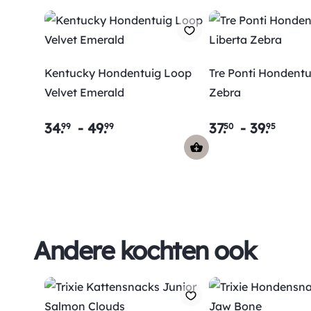
Kentucky Hondentuig Loop
Tre Ponti Hondentu
Velvet Emerald
Zebra
34
.
-
49
.
37
.
-
39
.
99
99
50
95
Andere kochten ook