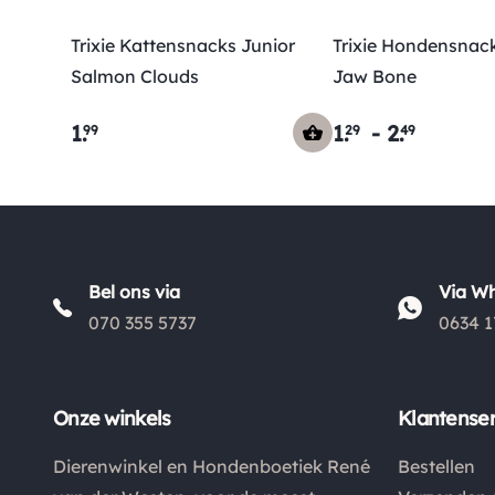
Trixie Kattensnacks Junior
Trixie Hondensnac
Salmon Clouds
Jaw Bone
1
.
1
.
-
2
.
99
29
49
Bel ons via
Via W
070 355 5737
0634 1
Onze winkels
Klantenser
Dierenwinkel en Hondenboetiek René
Bestellen