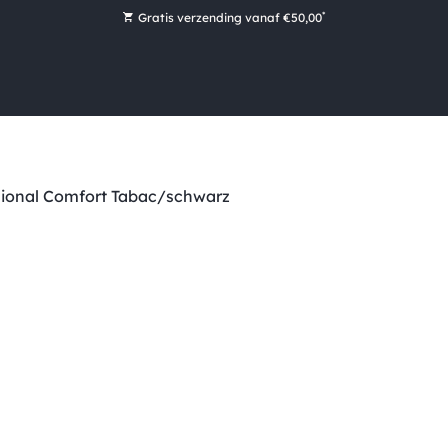
*
Gratis verzending vanaf €50,00
Bestel nu, betaal later met Klarna
Ruim 16.000 artikelen op voorraad
Maandag voor 15:00 uur besteld, dezelfde dag verzonden!
Ruim 44 jaar kennis en ervaring