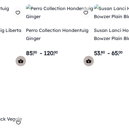
ig Liberta
Perro Collection Hondentuig
Susan Lanci Ho
Ginger
Bowzer Plain B
85
.
-
120
.
53
.
-
65
.
00
00
80
00