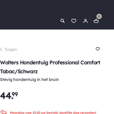
0
Tuigen
Wolters Hondentuig Professional Comfort
Tabac/schwarz
Stevig hondentuig in het bruin
44
.
99
Maandag voor 15:00 uur besteld, dezelfde dag verzonden!