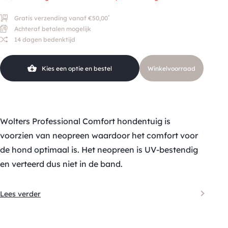
*
Gratis verzending vanaf €50,00
Achteraf betalen mogelijk
14 dagen bedenktijd
Kies een optie en bestel
Winkelvoorraad
Wolters Professional Comfort hondentuig is
voorzien van neopreen waardoor het comfort voor
de hond optimaal is. Het neopreen is UV-bestendig
en verteerd dus niet in de band.
Lees verder