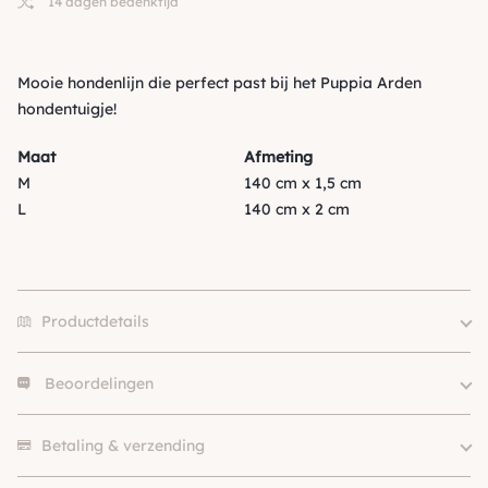
14 dagen bedenktijd
Mooie hondenlijn die perfect past bij het Puppia Arden
hondentuigje!
Maat
Afmeting
M
140 cm x 1,5 cm
L
140 cm x 2 cm
Productdetails
Beoordelingen
Merk
Puppia
Size
M, L
Er zijn nog geen beoordelingen.
Hondgrootte
Klein (0 – 10kg)
Betaling & verzending
Kleur
Blauw