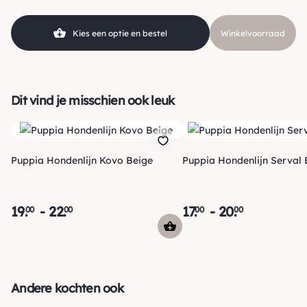
Kies een optie en bestel
Winkelvoorraad
Dit vind je misschien ook leuk
Puppia Hondenlijn Kovo Beige
Puppia Hondenlijn Serval 
19
.
-
22
.
17
.
-
20
.
00
00
00
00
Verzending
Maandag voor 15:00 uur besteld, dezelfde dag verzonden!
Andere kochten ook
Je ontvangt een track & trace code van ons zodat je je