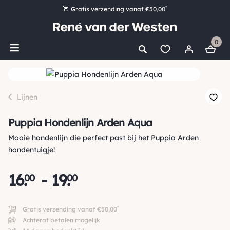
*
Gratis verzending vanaf €50,00
Bestel nu, betaal later met Klarna
0
Ruim 16.000 artikelen op voorraad
Maandag voor 15:00 uur besteld, dezelfde dag verzonden!
Ruim 44 jaar kennis en ervaring
Lijnen
Puppia Hondenlijn Arden Aqua
Mooie hondenlijn die perfect past bij het Puppia Arden
hondentuigje!
16
.
-
19
.
00
00
*
Gratis verzending vanaf €50,00
Achteraf betalen mogelijk