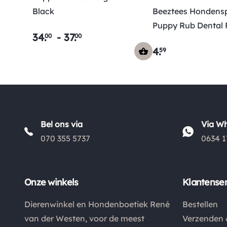
Black
Beeztees Hondens
Puppy Rub Dental
34
.
-
37
.
00
00
Groen
4
.
59
Bel ons via
Via W
070 355 5737
0634 1
Onze winkels
Klantenser
Dierenwinkel en Hondenboetiek René
Bestellen
van der Westen, voor de meest
Verzenden 