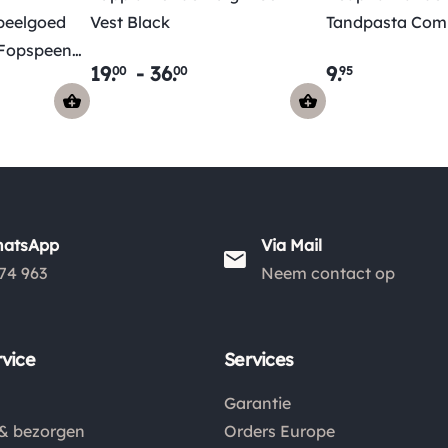
peelgoed
Vest Black
Tandpasta Com
 Fopspeen
19
.
-
36
.
9
.
00
00
95
hatsApp
Via Mail
74 963
Neem contact op
vice
Services
Garantie
& bezorgen
Orders Europe