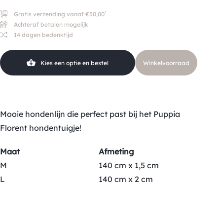
*
Gratis verzending vanaf €50,00
Achteraf betalen mogelijk
14 dagen bedenktijd
Kies een optie en bestel
Winkelvoorraad
Mooie hondenlijn die perfect past bij het Puppia
Florent hondentuigje!
Maat
Afmeting
M
140 cm x 1,5 cm
L
140 cm x 2 cm