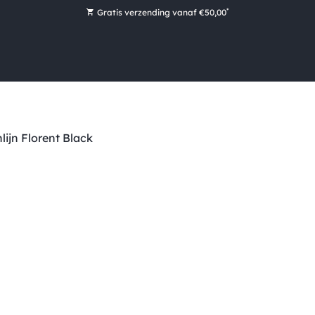
*
Gratis verzending vanaf €50,00
Bestel nu, betaal later met Klarna
Ruim 16.000 artikelen op voorraad
Maandag voor 15:00 uur besteld, dezelfde dag verzonden!
Ruim 44 jaar kennis en ervaring