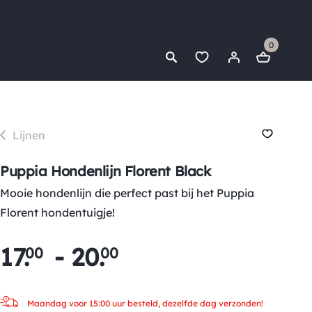
0
Lijnen
Puppia Hondenlijn Florent Black
Mooie hondenlijn die perfect past bij het Puppia
Florent hondentuigje!
17
.
-
20
.
00
00
Maandag voor 15:00 uur besteld, dezelfde dag verzonden!