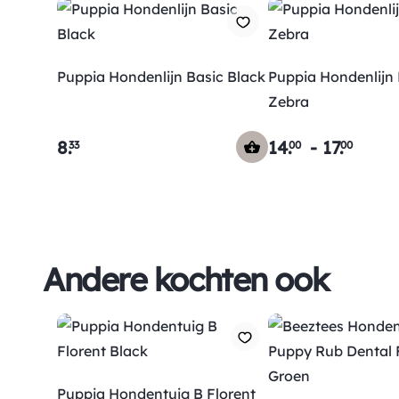
Puppia Hondenlijn Basic Black
Puppia Hondenlijn
Zebra
8
.
14
.
-
17
.
33
00
00
Andere kochten ook
Puppia Hondentuig B Florent