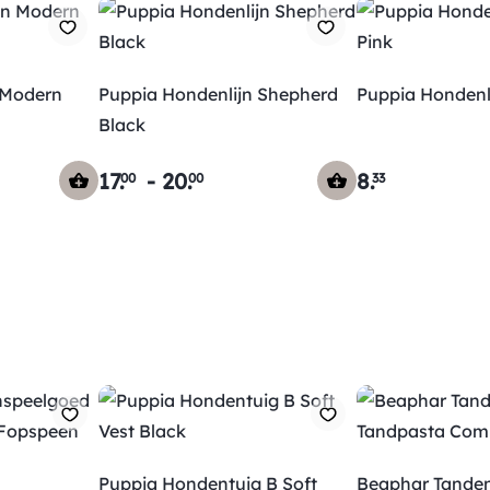
 Modern
Puppia Hondenlijn Shepherd
Puppia Hondenli
Black
17
.
-
20
.
8
.
00
00
33
Puppia Hondentuig B Soft
Beaphar Tanden