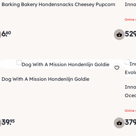
Barking Bakery Hondensnacks Cheesey Pupcorn
Inno
Online 
6
.
52
60
Dog With A Mission Hondenlijn Goldie
Inno
Ocea
Online 
39
.
37
95