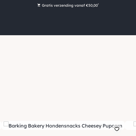
*
Gratis verzending vanaf €50,00
Bestel nu, betaal later met Klarna
Ruim 16.000 artikelen op voorraad
Voor 15:00 uur besteld, vandaag nog verzonden!
Ruim 44 jaar kennis en ervaring