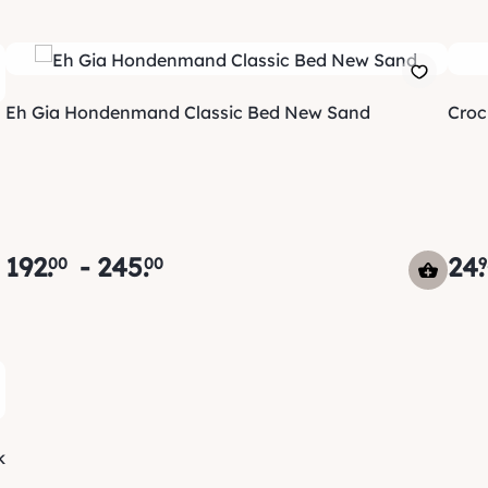
Eh Gia Hondenmand Classic Bed New Sand
Croc
192
.
-
245
.
24
.
00
00
9
k