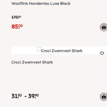
Wooflink Hondentas Luxe Black
170
.
00
85
.
00
Croci Zwemvest Shark
31
.
-
39
.
50
90