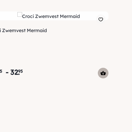
i Zwemvest Mermaid
-
32
.
5
95