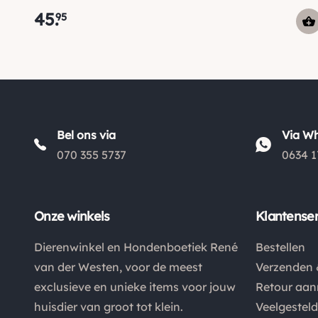
45
.
95
Bel ons via
Via W
070 355 5737
0634 1
Onze winkels
Klantenser
Dierenwinkel en Hondenboetiek René
Bestellen
van der Westen, voor de meest
Verzenden 
exclusieve en unieke items voor jouw
Retour aa
huisdier van groot tot klein.
Veelgestel